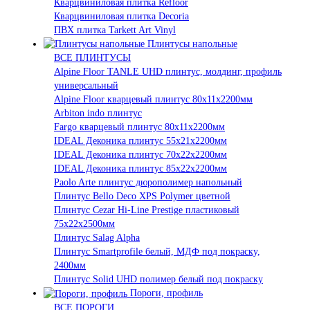
Кварцвиниловая плитка Refloor
Кварцвиниловая плитка Decoria
ПВХ плитка Tarkett Art Vinyl
Плинтусы напольные
ВСЕ ПЛИНТУСЫ
Alpine Floor TANLE UHD плинтус, молдинг, профиль
универсальный
Alpine Floor кварцевый плинтус 80х11х2200мм
Arbiton indo плинтус
Fargo кварцевый плинтус 80х11х2200мм
IDEAL Деконика плинтус 55х21х2200мм
IDEAL Деконика плинтус 70х22х2200мм
IDEAL Деконика плинтус 85х22х2200мм
Paolo Arte плинтус дюрополимер напольный
Плинтус Bello Deco XPS Polymer цветной
Плинтус Cezar Hi-Line Prestige пластиковый
75х22х2500мм
Плинтус Salag Alpha
Плинтус Smartprofile белый, МДФ под покраску,
2400мм
Плинтус Solid UHD полимер белый под покраску
Пороги, профиль
ВСЕ ПОРОГИ