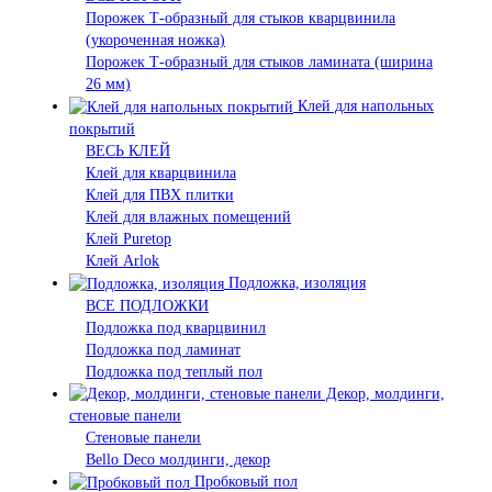
Порожек Т-образный для стыков кварцвинила
(укороченная ножка)
Порожек Т-образный для стыков ламината (ширина
26 мм)
Клей для напольных
покрытий
ВЕСЬ КЛЕЙ
Клей для кварцвинила
Клей для ПВХ плитки
Клей для влажных помещений
Клей Puretop
Клей Arlok
Подложка, изоляция
ВСЕ ПОДЛОЖКИ
Подложка под кварцвинил
Подложка под ламинат
Подложка под теплый пол
Декор, молдинги,
стеновые панели
Стеновые панели
Bello Deco молдинги, декор
Пробковый пол