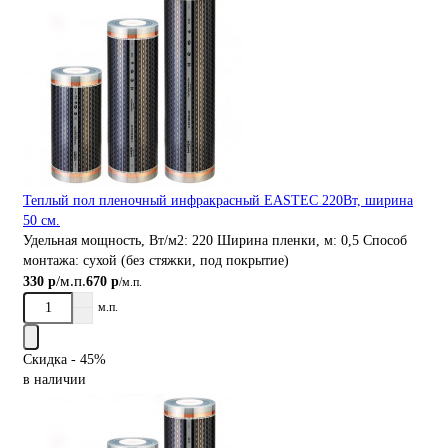
Теплый пол пленочный инфракрасный EASTEC 220Вт, ширина
50 см.
Удельная мощность, Вт/м2:
220
Ширина пленки, м:
0,5
Способ
монтажа:
сухой (без стяжки, под покрытие)
/м.п.
330 р
670 р
/м.п.
м.п.
Скидка - 45%
в наличии