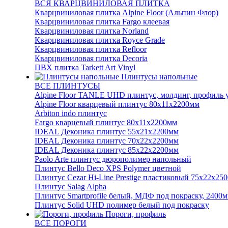
ВСЯ КВАРЦВИНИЛОВАЯ ПЛИТКА
Кварцвиниловая плитка Alpine Floor (Альпин Флор)
Кварцвиниловая плитка Fargo клеевая
Кварцвиниловая плитка Norland
Кварцвиниловая плитка Royce Grade
Кварцвиниловая плитка Refloor
Кварцвиниловая плитка Decoria
ПВХ плитка Tarkett Art Vinyl
Плинтусы напольные
ВСЕ ПЛИНТУСЫ
Alpine Floor TANLE UHD плинтус, молдинг, профиль
Alpine Floor кварцевый плинтус 80х11х2200мм
Arbiton indo плинтус
Fargo кварцевый плинтус 80х11х2200мм
IDEAL Деконика плинтус 55х21х2200мм
IDEAL Деконика плинтус 70х22х2200мм
IDEAL Деконика плинтус 85х22х2200мм
Paolo Arte плинтус дюрополимер напольный
Плинтус Bello Deco XPS Polymer цветной
Плинтус Cezar Hi-Line Prestige пластиковый 75х22х25
Плинтус Salag Alpha
Плинтус Smartprofile белый, МДФ под покраску, 2400
Плинтус Solid UHD полимер белый под покраску
Пороги, профиль
ВСЕ ПОРОГИ