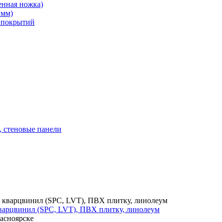
енная ножка)
 мм)
 покрытий
, стеновые панели
варцвинил (SPC, LVT), ПВХ плитку, линолеум