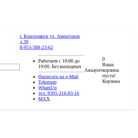
г. Красноярск ул. Авиаторов
д.39
8-953-588-23-62
0
Работаем с 10:00 до
Ваша
19:00. Без выходных
Аккаунт
корзина
пуста!
Написать на e-Mail
Корзина
Telegram
WhatsUp
тел. 8391-216-83-16
MAX