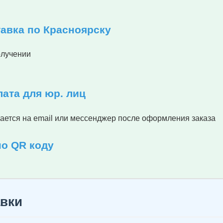
тавка по Красноярску
олучении
лата для юр. лиц
ается на email или мессенджер после оформления заказа
по QR коду
вки