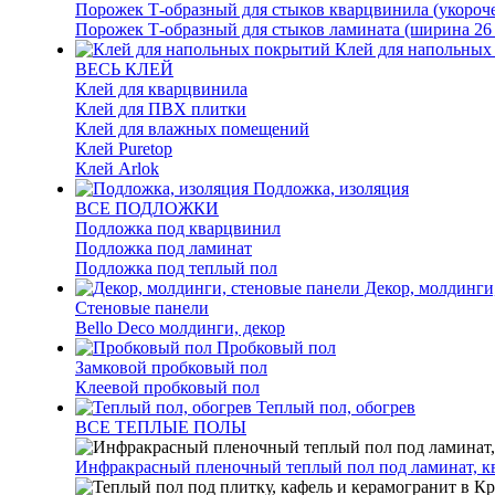
Порожек Т-образный для стыков кварцвинила (укороч
Порожек Т-образный для стыков ламината (ширина 26
Клей для напольных
ВЕСЬ КЛЕЙ
Клей для кварцвинила
Клей для ПВХ плитки
Клей для влажных помещений
Клей Puretop
Клей Arlok
Подложка, изоляция
ВСЕ ПОДЛОЖКИ
Подложка под кварцвинил
Подложка под ламинат
Подложка под теплый пол
Декор, молдинги
Стеновые панели
Bello Deco молдинги, декор
Пробковый пол
Замковой пробковый пол
Клеевой пробковый пол
Теплый пол, обогрев
ВСЕ ТЕПЛЫЕ ПОЛЫ
Инфракрасный пленочный теплый пол под ламинат, к