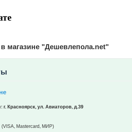
ате
 в магазине "Дешевлепола.net"
ты
не
у:
г. Красноярск, ул. Авиаторов, д.39
 (VISA, Mastercard, МИР)