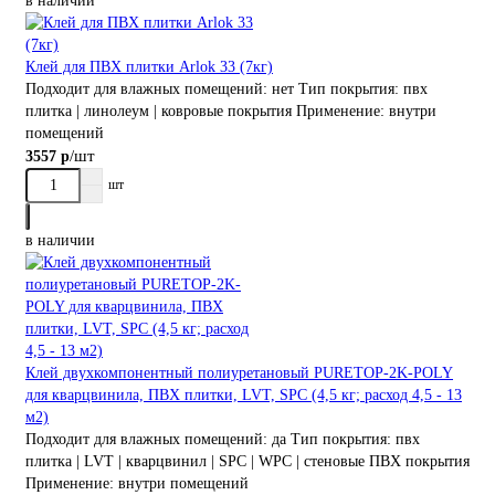
в наличии
Клей для ПВХ плитки Arlok 33 (7кг)
Подходит для влажных помещений:
нет
Тип покрытия:
пвх
плитка | линолеум | ковровые покрытия
Применение:
внутри
помещений
/шт
3557 р
шт
в наличии
Клей двухкомпонентный полиуретановый PURETOP-2K-POLY
для кварцвинила, ПВХ плитки, LVT, SPC (4,5 кг; расход 4,5 - 13
м2)
Подходит для влажных помещений:
да
Тип покрытия:
пвх
плитка | LVT | кварцвинил | SPC | WPC | стеновые ПВХ покрытия
Применение:
внутри помещений