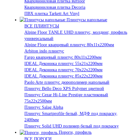
Кварцвиниловая плитка Refloor
Кварцвиниловая плитка Decoria
ПВХ плитка Tarkett Art Vinyl
Плинтусы напольные
ВСЕ ПЛИНТУСЫ
Alpine Floor TANLE UHD плинтус, молдинг, профиль
универсальный
Alpine Floor кварцевый плинтус 80х11х2200мм
Arbiton indo плинтус
Fargo кварцевый плинтус 80х11х2200мм
IDEAL Деконика плинтус 55х21х2200мм
IDEAL Деконика плинтус 70х22х2200мм
IDEAL Деконика плинтус 85х22х2200мм
Paolo Arte плинтус дюрополимер напольный
Плинтус Bello Deco XPS Polymer цветной
Плинтус Cezar Hi-Line Prestige пластиковый
75х22х2500мм
Плинтус Salag Alpha
Плинтус Smartprofile белый, МДФ под покраску,
2400мм
Плинтус Solid UHD полимер белый под покраску
Пороги, профиль
ВСЕ ПОРОГИ