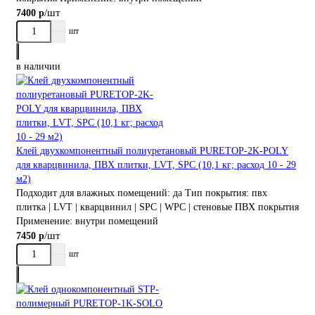
/шт
7400 р
шт
в наличии
Клей двухкомпонентный полиуретановый PURETOP-2K-POLY
для кварцвинила, ПВХ плитки, LVT, SPC (10,1 кг; расход 10 - 29
м2)
Подходит для влажных помещений:
да
Тип покрытия:
пвх
плитка | LVT | кварцвинил | SPC | WPC | стеновые ПВХ покрытия
Применение:
внутри помещений
/шт
7450 р
шт