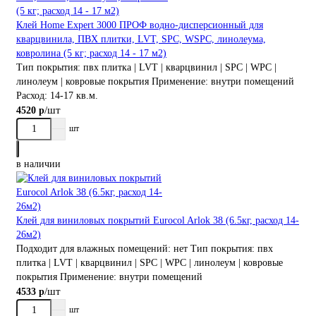
Клей Home Expert 3000 ПРОФ водно-дисперсионный для
кварцвинила, ПВХ плитки, LVT, SPC, WSPС, линолеума,
ковролина (5 кг; расход 14 - 17 м2)
Тип покрытия:
пвх плитка | LVT | кварцвинил | SPC | WPC |
линолеум | ковровые покрытия
Применение:
внутри помещений
Расход:
14-17 кв.м.
/шт
4520 р
шт
в наличии
Клей для виниловых покрытий Eurocol Arlok 38 (6.5кг, расход 14-
26м2)
Подходит для влажных помещений:
нет
Тип покрытия:
пвх
плитка | LVT | кварцвинил | SPC | WPC | линолеум | ковровые
покрытия
Применение:
внутри помещений
/шт
4533 р
шт