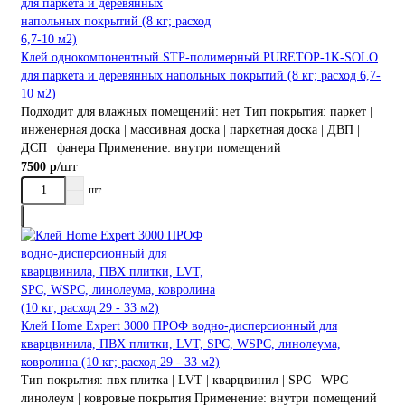
Клей однокомпонентный STP-полимерный PURETOP-1K-SOLO
для паркета и деревянных напольных покрытий (8 кг; расход 6,7-
10 м2)
Подходит для влажных помещений:
нет
Тип покрытия:
паркет |
инженерная доска | массивная доска | паркетная доска | ДВП |
ДСП | фанера
Применение:
внутри помещений
/шт
7500 р
шт
Клей Home Expert 3000 ПРОФ водно-дисперсионный для
кварцвинила, ПВХ плитки, LVT, SPC, WSPС, линолеума,
ковролина (10 кг; расход 29 - 33 м2)
Тип покрытия:
пвх плитка | LVT | кварцвинил | SPC | WPC |
линолеум | ковровые покрытия
Применение:
внутри помещений