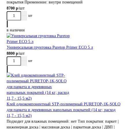
покрытия
Применение:
внутри помещений
/шт
8700 р
шт
в наличии
Универсальная грунтовка Puretop Primer ECO 5 л
/шт
8800 р
шт
Клей однокомпонентный STP-полимерный PURETOP-1K-SOLO
для паркета и деревянных напольных покрытий (14 кг; расход
11,7 - 15,5 м2)
Подходит для влажных помещений:
нет
Тип покрытия:
паркет |
инженерная доска | массивная доска | паркетная доска | ДВП |