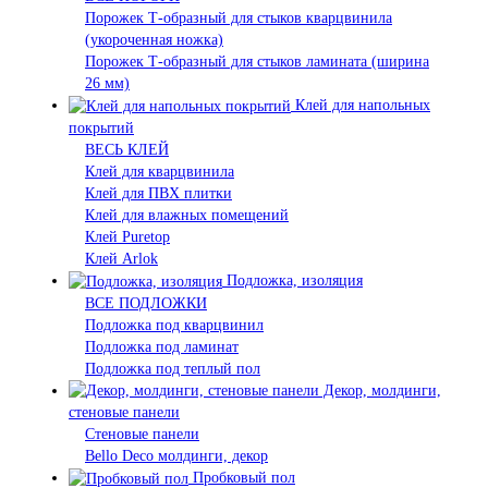
Порожек Т-образный для стыков кварцвинила
(укороченная ножка)
Порожек Т-образный для стыков ламината (ширина
26 мм)
Клей для напольных
покрытий
ВЕСЬ КЛЕЙ
Клей для кварцвинила
Клей для ПВХ плитки
Клей для влажных помещений
Клей Puretop
Клей Arlok
Подложка, изоляция
ВСЕ ПОДЛОЖКИ
Подложка под кварцвинил
Подложка под ламинат
Подложка под теплый пол
Декор, молдинги,
стеновые панели
Стеновые панели
Bello Deco молдинги, декор
Пробковый пол