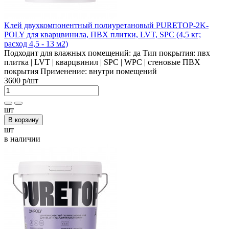
Клей двухкомпонентный полиуретановый PURETOP-2K-
POLY для кварцвинила, ПВХ плитки, LVT, SPC (4,5 кг;
расход 4,5 - 13 м2)
Подходит для влажных помещений:
да
Тип покрытия:
пвх
плитка | LVT | кварцвинил | SPC | WPC | стеновые ПВХ
покрытия
Применение:
внутри помещений
3600 р
/шт
шт
В корзину
шт
в наличии