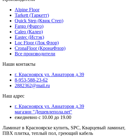
Alpine Floor
Tarkett (Таркетт)
Quick Step (Квик Степ)
Fargo (Фарго)
Caleo (Калео)
Eastec (Истэк)
Loc Floor (Лок Флор)
CronaFloor (КронаФлор)
Все производители
Наши контакты
г. Красноярск ул. Авиаторов д.39
8-953-588-23-62
2882362@mail.ru
Наш адрес
г. Красноярск ул. Авиаторов д.39
магазин "Дешевлепола.net"
ежедневно с 10.00 до 19.00
Ламинат в Красноярске купить, SPC, Кварцевый ламинат,
ПВХ плитка, теплый пол, греющий кабель