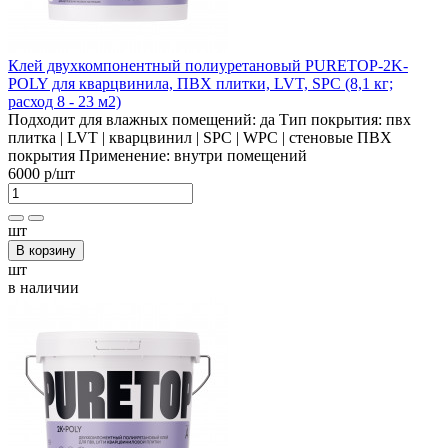
Клей двухкомпонентный полиуретановый PURETOP-2K-
POLY для кварцвинила, ПВХ плитки, LVT, SPC (8,1 кг;
расход 8 - 23 м2)
Подходит для влажных помещений:
да
Тип покрытия:
пвх
плитка | LVT | кварцвинил | SPC | WPC | стеновые ПВХ
покрытия
Применение:
внутри помещений
6000 р
/шт
шт
В корзину
шт
в наличии