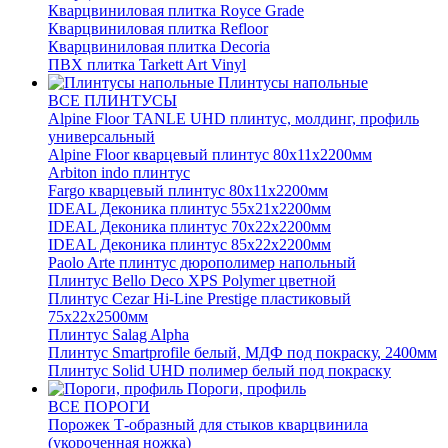
Кварцвиниловая плитка Royce Grade
Кварцвиниловая плитка Refloor
Кварцвиниловая плитка Decoria
ПВХ плитка Tarkett Art Vinyl
Плинтусы напольные
ВСЕ ПЛИНТУСЫ
Alpine Floor TANLE UHD плинтус, молдинг, профиль
универсальный
Alpine Floor кварцевый плинтус 80х11х2200мм
Arbiton indo плинтус
Fargo кварцевый плинтус 80х11х2200мм
IDEAL Деконика плинтус 55х21х2200мм
IDEAL Деконика плинтус 70х22х2200мм
IDEAL Деконика плинтус 85х22х2200мм
Paolo Arte плинтус дюрополимер напольный
Плинтус Bello Deco XPS Polymer цветной
Плинтус Cezar Hi-Line Prestige пластиковый
75х22х2500мм
Плинтус Salag Alpha
Плинтус Smartprofile белый, МДФ под покраску, 2400мм
Плинтус Solid UHD полимер белый под покраску
Пороги, профиль
ВСЕ ПОРОГИ
Порожек Т-образный для стыков кварцвинила
(укороченная ножка)