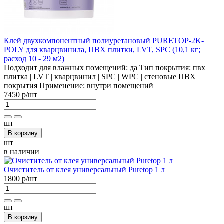
Клей двухкомпонентный полиуретановый PURETOP-2K-
POLY для кварцвинила, ПВХ плитки, LVT, SPC (10,1 кг;
расход 10 - 29 м2)
Подходит для влажных помещений:
да
Тип покрытия:
пвх
плитка | LVT | кварцвинил | SPC | WPC | стеновые ПВХ
покрытия
Применение:
внутри помещений
7450 р
/шт
шт
В корзину
шт
в наличии
Очиститель от клея универсальный Puretop 1 л
1800 р
/шт
шт
В корзину