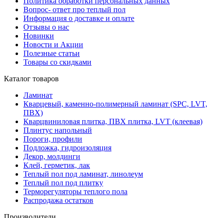
Политика обработки персональных данных
Вопрос- ответ про теплый пол
Информация о доставке и оплате
Отзывы о нас
Новинки
Новости и Акции
Полезные статьи
Товары со скидками
Каталог товаров
Ламинат
Кварцевый, каменно-полимерный ламинат (SPC, LVT,
ПВХ)
Кварцвиниловая плитка, ПВХ плитка, LVT (клеевая)
Плинтус напольный
Пороги, профили
Подложка, гидроизоляция
Декор, молдинги
Клей, герметик, лак
Теплый пол под ламинат, линолеум
Теплый пол под плитку
Терморегуляторы теплого пола
Распродажа остатков
Производители