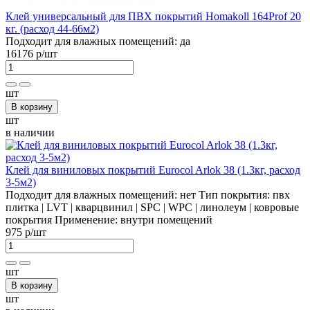
Клей универсальный для ПВХ покрытий Homakoll 164Prof 20
кг. (расход 44-66м2)
Подходит для влажных помещений:
да
16176 р
/шт
шт
В корзину
шт
в наличии
Клей для виниловых покрытий Eurocol Arlok 38 (1.3кг, расход
3-5м2)
Подходит для влажных помещений:
нет
Тип покрытия:
пвх
плитка | LVT | кварцвинил | SPC | WPC | линолеум | ковровые
покрытия
Применение:
внутри помещений
975 р
/шт
шт
В корзину
шт