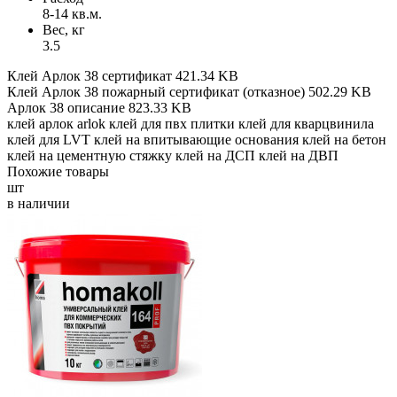
8-14 кв.м.
Вес, кг
3.5
Клей Арлок 38 сертификат
421.34 KB
Клей Арлок 38 пожарный сертификат (отказное)
502.29 KB
Арлок 38 описание
823.33 KB
клей
арлок
arlok
клей для пвх плитки
клей для кварцвинила
клей для LVT
клей на впитывающие основания
клей на бетон
клей на цементную стяжку
клей на ДСП
клей на ДВП
Похожие товары
шт
в наличии