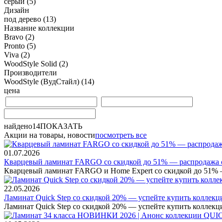
серый
(5)
Дизайн
под дерево
(13)
Название коллекции
Bravo
(2)
Pronto
(5)
Viva
(2)
WoodStyle Solid
(2)
Производители
WoodStyle (ВудСтайл)
(14)
цена
найдено
14
ПОКАЗАТЬ
Акции на товары, новости
посмотреть все
01.07.2026
Кварцевый ламинат FARGO со скидкой до 51% — распродажа с
Кварцевый ламинат FARGO и Home Expert со скидкой до 51% — 
22.05.2026
Ламинат Quick Step со скидкой 20% — успейте купить коллекцию
Ламинат Quick Step со скидкой 20% — успейте купить коллекцию 