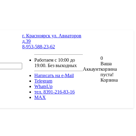
г. Красноярск ул. Авиаторов
д.39
8-953-588-23-62
0
Работаем с 10:00 до
Ваша
19:00. Без выходных
Аккаунт
корзина
пуста!
Написать на e-Mail
Корзина
Telegram
WhatsUp
тел. 8391-216-83-16
MAX