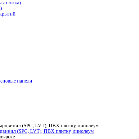
ая ножка)
)
окрытий
теновые панели
цвинил (SPC, LVT), ПВХ плитку, линолеум