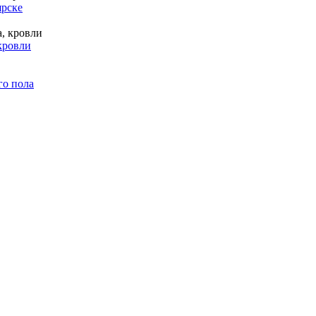
ярске
кровли
го пола