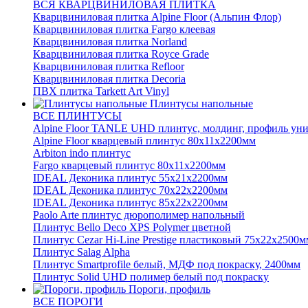
ВСЯ КВАРЦВИНИЛОВАЯ ПЛИТКА
Кварцвиниловая плитка Alpine Floor (Альпин Флор)
Кварцвиниловая плитка Fargo клеевая
Кварцвиниловая плитка Norland
Кварцвиниловая плитка Royce Grade
Кварцвиниловая плитка Refloor
Кварцвиниловая плитка Decoria
ПВХ плитка Tarkett Art Vinyl
Плинтусы напольные
ВСЕ ПЛИНТУСЫ
Alpine Floor TANLE UHD плинтус, молдинг, профиль ун
Alpine Floor кварцевый плинтус 80х11х2200мм
Arbiton indo плинтус
Fargo кварцевый плинтус 80х11х2200мм
IDEAL Деконика плинтус 55х21х2200мм
IDEAL Деконика плинтус 70х22х2200мм
IDEAL Деконика плинтус 85х22х2200мм
Paolo Arte плинтус дюрополимер напольный
Плинтус Bello Deco XPS Polymer цветной
Плинтус Cezar Hi-Line Prestige пластиковый 75х22х2500м
Плинтус Salag Alpha
Плинтус Smartprofile белый, МДФ под покраску, 2400мм
Плинтус Solid UHD полимер белый под покраску
Пороги, профиль
ВСЕ ПОРОГИ