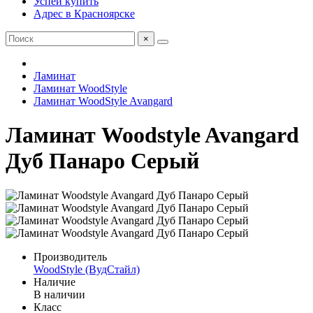
Успей купить
Адрес в Красноярске
×
Ламинат
Ламинат WoodStyle
Ламинат WoodStyle Avangard
Ламинат Woodstyle Avangard
Дуб Панаро Серый
Производитель
WoodStyle (ВудСтайл)
Наличие
В наличии
Класс