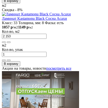
В корзину
м2
Скидка - 8%
Ламинат Kastamonu Black Сосна Асахи
Класс:
33
Толщина, мм:
8
Фаска:
есть
1057 р
1149 р
/м2
/м2
Кол-во, м2
м2
Кол-во, упак
В корзину
Акции на товары, новости
посмотреть все