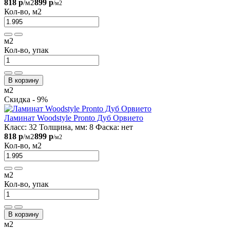
818 р
899 р
/м2
/м2
Кол-во, м2
м2
Кол-во, упак
В корзину
м2
Скидка - 9%
Ламинат Woodstyle Pronto Дуб Орвието
Класс:
32
Толщина, мм:
8
Фаска:
нет
818 р
899 р
/м2
/м2
Кол-во, м2
м2
Кол-во, упак
В корзину
м2