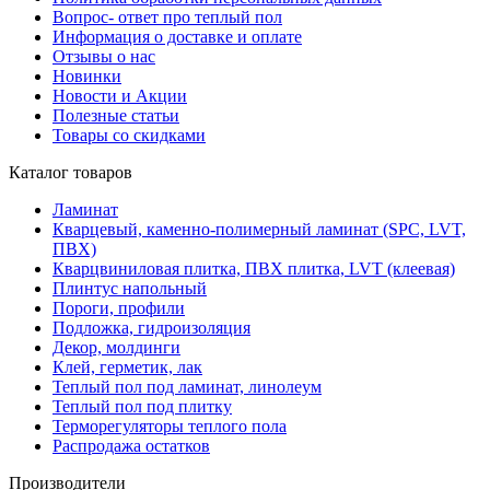
Вопрос- ответ про теплый пол
Информация о доставке и оплате
Отзывы о нас
Новинки
Новости и Акции
Полезные статьи
Товары со скидками
Каталог товаров
Ламинат
Кварцевый, каменно-полимерный ламинат (SPC, LVT,
ПВХ)
Кварцвиниловая плитка, ПВХ плитка, LVT (клеевая)
Плинтус напольный
Пороги, профили
Подложка, гидроизоляция
Декор, молдинги
Клей, герметик, лак
Теплый пол под ламинат, линолеум
Теплый пол под плитку
Терморегуляторы теплого пола
Распродажа остатков
Производители