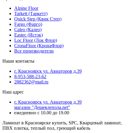
Alpine Floor
Tarkett (Таркетт)
Quick Step (Квик Степ)
Fargo (Фарго)
Caleo (Калео)
Eastec (Истэк)
Loc Floor (Лок Флор)
CronaFloor (КронаФлор)
Все производители
Наши контакты
г. Красноярск ул. Авиаторов д.39
8-953-588-23-62
2882362@mail.ru
Наш адрес
г. Красноярск ул. Авиаторов д.39
магазин "Дешевлепола.net"
ежедневно с 10.00 до 19.00
Ламинат в Красноярске купить, SPC, Кварцевый ламинат,
ПВХ плитка, теплый пол, греющий кабель