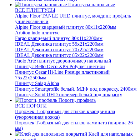
Плинтусы напольные
ВСЕ ПЛИНТУСЫ
Alpine Floor TANLE UHD плинтус, молдинг, профиль
универсальный
Alpine Floor кварцевый плинтус 80х11х2200мм
Arbiton indo плинтус
Fargo кварцевый плинтус 80х11х2200мм
IDEAL Деконика плинтус 55х21х2200мм
IDEAL Деконика плинтус 70х22х2200мм
IDEAL Деконика плинтус 85х22х2200мм
Paolo Arte плинтус дюрополимер напольный
Плинтус Bello Deco XPS Polymer цветной
Плинтус Cezar Hi-Line Prestige пластиковый
75х22х2500мм
Плинтус Salag Alpha
Плинтус Smartprofile белый, МДФ под покраску, 2400мм
Плинтус Solid UHD полимер белый под покраску
Пороги, профиль
ВСЕ ПОРОГИ
Порожек Т-образный для стыков кварцвинила
(укороченная ножка)
Порожек Т-образный для стыков ламината (ширина 26
мм)
Клей для напольных
покрытий