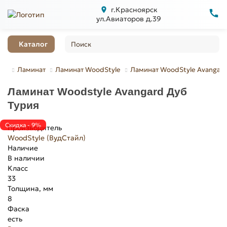
г.Красноярск
ул.Авиаторов д.39
Каталог
Ламинат
Ламинат WoodStyle
Ламинат WoodStyle Avangar
Ламинат Woodstyle Avangard Дуб
Турия
Скидка - 9%
Производитель
WoodStyle (ВудСтайл)
Наличие
В наличии
Класс
33
Толщина, мм
8
Фаска
есть