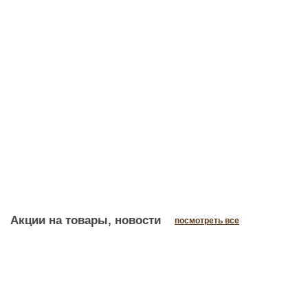
Скидка - 9%
Ламинат Woodstyle Avangard Сосна Тронто
864 р
/м2
949 р
/м2
Кол-во, м2
В корзину
м2
Кол-во, упак
Акции на товары, новости
посмотреть все
01.07.2026
Кварцевый ламинат FARGO со скидкой до 51% —