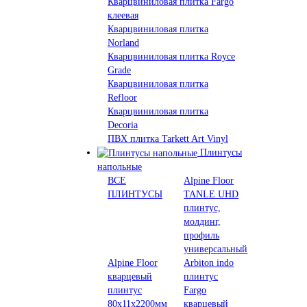
Кварцвиниловая плитка Fargo
клеевая
Кварцвиниловая плитка
Norland
Кварцвиниловая плитка Royce
Grade
Кварцвиниловая плитка
Refloor
Кварцвиниловая плитка
Decoria
ПВХ плитка Tarkett Art Vinyl
Плинтусы
напольные
ВСЕ
Alpine Floor
ПЛИНТУСЫ
TANLE UHD
плинтус,
молдинг,
профиль
универсальный
Alpine Floor
Arbiton indo
кварцевый
плинтус
плинтус
Fargo
80х11х2200мм
кварцевый