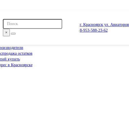
г. Красноярск ул. Авиаторов
8-953-588-23-62
×
роизводители
спродажа остатков
спей купить
рес в Красноярске