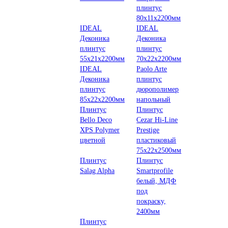
плинтус
80х11х2200мм
IDEAL
IDEAL
Деконика
Деконика
плинтус
плинтус
55х21х2200мм
70х22х2200мм
IDEAL
Paolo Arte
Деконика
плинтус
плинтус
дюрополимер
85х22х2200мм
напольный
Плинтус
Плинтус
Bello Deco
Cezar Hi-Line
XPS Polymer
Prestige
цветной
пластиковый
75х22х2500мм
Плинтус
Плинтус
Salag Alpha
Smartprofile
белый, МДФ
под
покраску,
2400мм
Плинтус