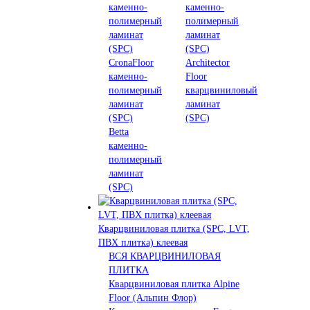
каменно-
каменно-
полимерный
полимерный
ламинат
ламинат
(SPC)
(SPC)
CronaFloor
Architector
каменно-
Floor
полимерный
кварцвиниловый
ламинат
ламинат
(SPC)
(SPC)
Betta
каменно-
полимерный
ламинат
(SPC)
Кварцвиниловая плитка (SPC, LVT,
ПВХ плитка) клеевая
ВСЯ КВАРЦВИНИЛОВАЯ
ПЛИТКА
Кварцвиниловая плитка Alpine
Floor (Альпин Флор)