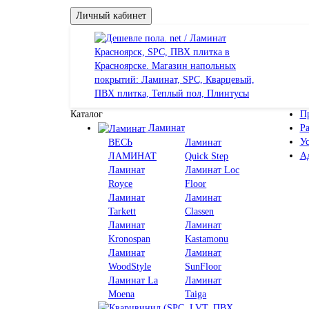
Личный кабинет
Каталог
П
Ламинат
Ра
У
ВЕСЬ
Ламинат
Ад
ЛАМИНАТ
Quick Step
Ламинат
Ламинат Loc
Royce
Floor
Ламинат
Ламинат
Tarkett
Classen
Ламинат
Ламинат
Kronospan
Kastamonu
Ламинат
Ламинат
WoodStyle
SunFloor
Ламинат La
Ламинат
Moena
Taiga