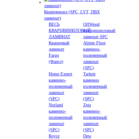
Кварцвинил (SPC, LVT, ПВХ
ламинат)
ВЕСЬ
OffWood
КВАРЦВИНИЛОВЫЙ
кварцвиниловый
ЛАМИНАТ
ламинат SPC
Кварцевый
Alpine Floor
ламинат
каменно-
Fargo
полимерный
(Фарго)
ламинат
(SPC)
Home Expert
Tarkett
каменно-
каменно
полимерный
полимерный
ламинат
ламинат
(SPC)
(SPC)
Norland
Zeta
каменно-
каменно-
полимерный
полимерный
ламинат
ламинат
(SPC)
(SPC)
Royce
Dew