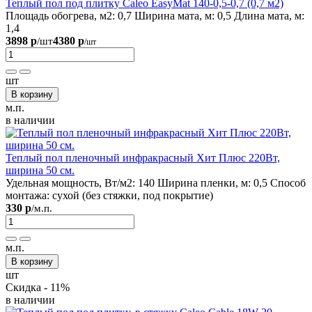
Теплый пол под плитку Caleo EasyMat 140-0,5-0,7 (0,7 м2)
Площадь обогрева, м2:
0,7
Ширина мата, м:
0,5
Длина мата, м:
1,4
3898 р
4380 р
/шт
/шт
шт
В корзину
м.п.
в наличии
Теплый пол пленочный инфракрасный Хит Плюс 220Вт,
ширина 50 см.
Удельная мощность, Вт/м2:
140
Ширина пленки, м:
0,5
Способ
монтажа:
сухой (без стяжки, под покрытие)
330 р
/м.п.
м.п.
В корзину
шт
Скидка - 11%
в наличии