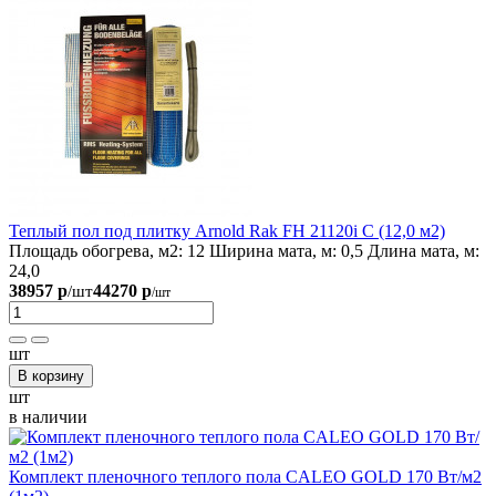
Теплый пол под плитку Arnold Rak FH 21120i С (12,0 м2)
Площадь обогрева, м2:
12
Ширина мата, м:
0,5
Длина мата, м:
24,0
38957 р
44270 р
/шт
/шт
шт
В корзину
шт
в наличии
Комплект пленочного теплого пола CALEO GOLD 170 Вт/м2