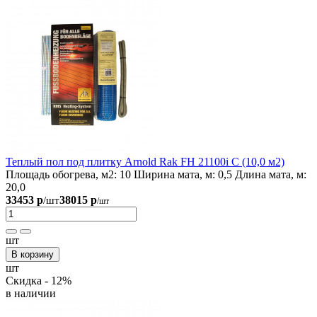
Теплый пол под плитку Arnold Rak FH 21100i С (10,0 м2)
Площадь обогрева, м2:
10
Ширина мата, м:
0,5
Длина мата, м:
20,0
33453 р
38015 р
/шт
/шт
шт
В корзину
шт
Скидка - 12%
в наличии