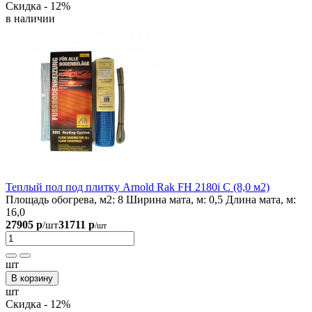
Скидка - 12%
в наличии
Теплый пол под плитку Arnold Rak FH 2180i С (8,0 м2)
Площадь обогрева, м2:
8
Ширина мата, м:
0,5
Длина мата, м:
16,0
27905 р
31711 р
/шт
/шт
шт
В корзину
шт
Скидка - 12%