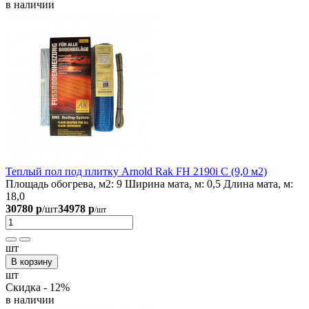
в наличии
Теплый пол под плитку Arnold Rak FH 2190i С (9,0 м2)
Площадь обогрева, м2:
9
Ширина мата, м:
0,5
Длина мата, м:
18,0
30780 р
34978 р
/шт
/шт
шт
В корзину
шт
Скидка - 12%
в наличии