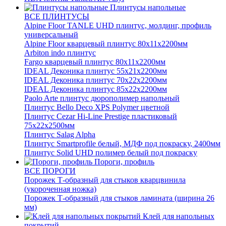
Плинтусы напольные
ВСЕ ПЛИНТУСЫ
Alpine Floor TANLE UHD плинтус, молдинг, профиль
универсальный
Alpine Floor кварцевый плинтус 80х11х2200мм
Arbiton indo плинтус
Fargo кварцевый плинтус 80х11х2200мм
IDEAL Деконика плинтус 55х21х2200мм
IDEAL Деконика плинтус 70х22х2200мм
IDEAL Деконика плинтус 85х22х2200мм
Paolo Arte плинтус дюрополимер напольный
Плинтус Bello Deco XPS Polymer цветной
Плинтус Cezar Hi-Line Prestige пластиковый
75х22х2500мм
Плинтус Salag Alpha
Плинтус Smartprofile белый, МДФ под покраску, 2400мм
Плинтус Solid UHD полимер белый под покраску
Пороги, профиль
ВСЕ ПОРОГИ
Порожек Т-образный для стыков кварцвинила
(укороченная ножка)
Порожек Т-образный для стыков ламината (ширина 26
мм)
Клей для напольных
покрытий