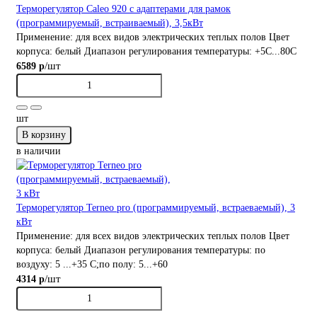
Терморегулятор Caleo 920 с адаптерами для рамок
(программируемый, встраиваемый), 3,5кВт
Применение:
для всех видов электрических теплых полов
Цвет
корпуса:
белый
Диапазон регулирования температуры:
+5С...80С
/шт
6589 р
шт
В корзину
в наличии
Терморегулятор Terneo pro (программируемый, встраеваемый), 3
кВт
Применение:
для всех видов электрических теплых полов
Цвет
корпуса:
белый
Диапазон регулирования температуры:
по
воздуху: 5 ...+35 С;по полу: 5...+60
/шт
4314 р