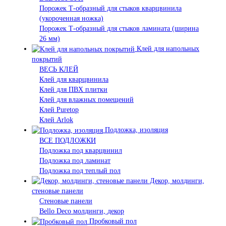
Порожек Т-образный для стыков кварцвинила
(укороченная ножка)
Порожек Т-образный для стыков ламината (ширина
26 мм)
Клей для напольных
покрытий
ВЕСЬ КЛЕЙ
Клей для кварцвинила
Клей для ПВХ плитки
Клей для влажных помещений
Клей Puretop
Клей Arlok
Подложка, изоляция
ВСЕ ПОДЛОЖКИ
Подложка под кварцвинил
Подложка под ламинат
Подложка под теплый пол
Декор, молдинги,
стеновые панели
Стеновые панели
Bello Deco молдинги, декор
Пробковый пол