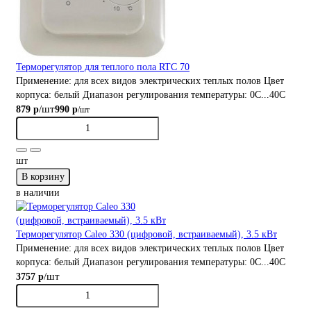
Терморегулятор для теплого пола RTC 70
Применение:
для всех видов электрических теплых полов
Цвет
корпуса:
белый
Диапазон регулирования температуры:
0С...40С
/шт
879 р
990 р
/шт
шт
В корзину
в наличии
Терморегулятор Caleo 330 (цифровой, встраиваемый), 3.5 кВт
Применение:
для всех видов электрических теплых полов
Цвет
корпуса:
белый
Диапазон регулирования температуры:
0С...40С
/шт
3757 р