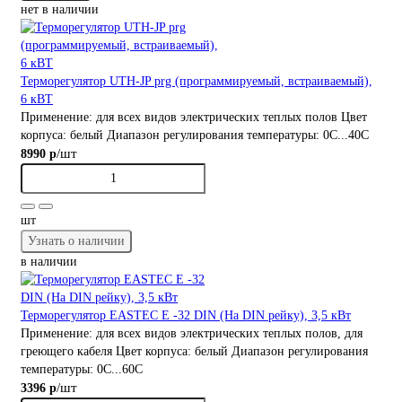
нет в наличии
Терморегулятор UTH-JP prg (программируемый, встраиваемый),
6 кВТ
Применение:
для всех видов электрических теплых полов
Цвет
корпуса:
белый
Диапазон регулирования температуры:
0С...40С
/шт
8990 р
шт
Узнать о наличии
в наличии
Терморегулятор EASTEC E -32 DIN (На DIN рейку), 3,5 кВт
Применение:
для всех видов электрических теплых полов, для
греющего кабеля
Цвет корпуса:
белый
Диапазон регулирования
температуры:
0С...60С
/шт
3396 р