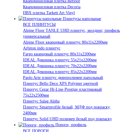
Кварцвиниловая плитка Refloor
Кварцвиниловая плитка Decoria
ПВХ плитка Tarkett Art Vinyl
Плинтусы напольные
ВСЕ ПЛИНТУСЫ
Alpine Floor TANLE UHD плинтус, молдинг, профиль
универсальный
Alpine Floor кварцевый плинтус 80х11х2200мм
Arbiton indo плинтус
Fargo кварцевый плинтус 80х11х2200мм
IDEAL Деконика плинтус 55х21х2200мм
IDEAL Деконика плинтус 70х22х2200мм
IDEAL Деконика плинтус 85х22х2200мм
Paolo Arte плинтус дюрополимер напольный
Плинтус Bello Deco XPS Polymer цветной
Плинтус Cezar Hi-Line Prestige пластиковый
75х22х2500мм
Плинтус Salag Alpha
Плинтус Smartprofile белый, МДФ под покраску,
2400мм
Плинтус Solid UHD полимер белый под покраску
Пороги, профиль
ВСЕ ПОРОГИ