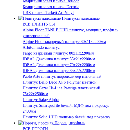
Кварцвиниловая плитка Refloor
Кварцвиниловая плитка Decoria
ПВХ плитка Tarkett Art Vinyl
Плинтусы напольные
ВСЕ ПЛИНТУСЫ
Alpine Floor TANLE UHD плинтус, молдинг, профиль
универсальный
Alpine Floor кварцевый плинтус 80х11х2200мм
Arbiton indo плинтус
Fargo кварцевый плинтус 80х11х2200мм
IDEAL Деконика плинтус 55х21х2200мм
IDEAL Деконика плинтус 70х22х2200мм
IDEAL Деконика плинтус 85х22х2200мм
Paolo Arte плинтус дюрополимер напольный
Плинтус Bello Deco XPS Polymer цветной
Плинтус Cezar Hi-Line Prestige пластиковый
75х22х2500мм
Плинтус Salag Alpha
Плинтус Smartprofile белый, МДФ под покраску,
2400мм
Плинтус Solid UHD полимер белый под покраску
Пороги, профиль
ВСЕ ПОРОГИ