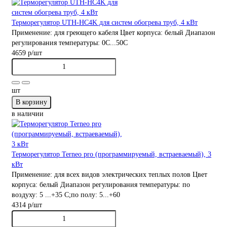
Терморегулятор UTH-HC4K для систем обогрева труб, 4 кВт
Применение:
для греющего кабеля
Цвет корпуса:
белый
Диапазон
регулирования температуры:
0С...50С
4659 р
/шт
шт
В корзину
в наличии
Терморегулятор Terneo pro (программируемый, встраеваемый), 3
кВт
Применение:
для всех видов электрических теплых полов
Цвет
корпуса:
белый
Диапазон регулирования температуры:
по
воздуху: 5 ...+35 С;по полу: 5...+60
4314 р
/шт