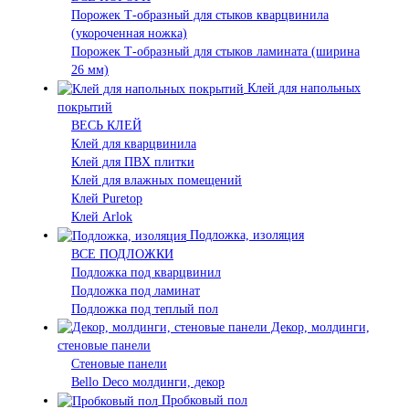
Порожек Т-образный для стыков кварцвинила
(укороченная ножка)
Порожек Т-образный для стыков ламината (ширина
26 мм)
Клей для напольных
покрытий
ВЕСЬ КЛЕЙ
Клей для кварцвинила
Клей для ПВХ плитки
Клей для влажных помещений
Клей Puretop
Клей Arlok
Подложка, изоляция
ВСЕ ПОДЛОЖКИ
Подложка под кварцвинил
Подложка под ламинат
Подложка под теплый пол
Декор, молдинги,
стеновые панели
Стеновые панели
Bello Deco молдинги, декор
Пробковый пол