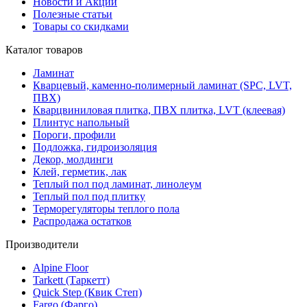
Новости и Акции
Полезные статьи
Товары со скидками
Каталог товаров
Ламинат
Кварцевый, каменно-полимерный ламинат (SPC, LVT,
ПВХ)
Кварцвиниловая плитка, ПВХ плитка, LVT (клеевая)
Плинтус напольный
Пороги, профили
Подложка, гидроизоляция
Декор, молдинги
Клей, герметик, лак
Теплый пол под ламинат, линолеум
Теплый пол под плитку
Терморегуляторы теплого пола
Распродажа остатков
Производители
Alpine Floor
Tarkett (Таркетт)
Quick Step (Квик Степ)
Fargo (Фарго)