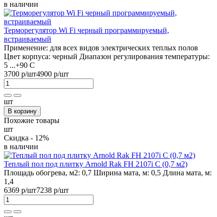
в наличии
Терморегулятор Wi Fi черный программируемый,
встраиваемый
Применение:
для всех видов электрических теплых полов
Цвет корпуса:
черный
Диапазон регулирования температуры:
5 ...+90 С
3700 р
/шт
4900 р
/шт
шт
В корзину
Похожие товары
шт
Скидка - 12%
в наличии
Теплый пол под плитку Arnold Rak FH 2107i С (0,7 м2)
Площадь обогрева, м2:
0,7
Ширина мата, м:
0,5
Длина мата, м:
1,4
6369 р
/шт
7238 р
/шт