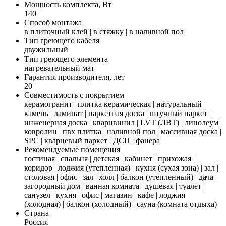
Мощность комплекта, Вт
140
Способ монтажа
в плиточный клей | в стяжку | в наливной пол
Тип греющего кабеля
двужильный
Тип греющего элемента
нагревательный мат
Гарантия производителя, лет
20
Совместимость с покрытием
керамогранит | плитка керамическая | натуральный
камень | ламинат | паркетная доска | штучный паркет |
инженерная доска | кварцвинил | LVT (ЛВТ) | линолеум |
ковролин | пвх плитка | наливной пол | массивная доска |
SPC | кварцевый паркет | ДСП | фанера
Рекомендуемые помещения
гостиная | спальня | детская | кабинет | прихожая |
коридор | лоджия (утепленная) | кухня (сухая зона) | зал |
столовая | офис | зал | холл | балкон (утепленный) | дача |
загородный дом | ванная комната | душевая | туалет |
санузел | кухня | офис | магазин | кафе | лоджия
(холодная) | балкон (холодный) | сауна (комната отдыха)
Страна
Россия