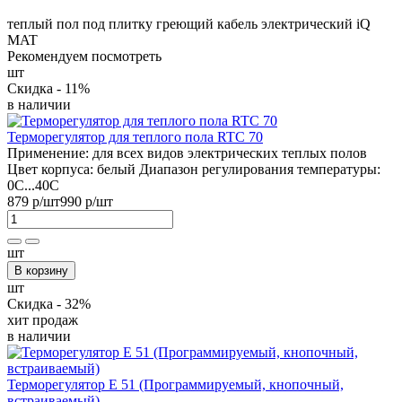
теплый пол под плитку
греющий кабель
электрический
iQ
MAT
Рекомендуем посмотреть
шт
Скидка - 11%
в наличии
Терморегулятор для теплого пола RTC 70
Применение:
для всех видов электрических теплых полов
Цвет корпуса:
белый
Диапазон регулирования температуры:
0С...40С
879 р
/шт
990 р
/шт
шт
В корзину
шт
Скидка - 32%
хит продаж
в наличии
Терморегулятор E 51 (Программируемый, кнопочный,
встраиваемый)