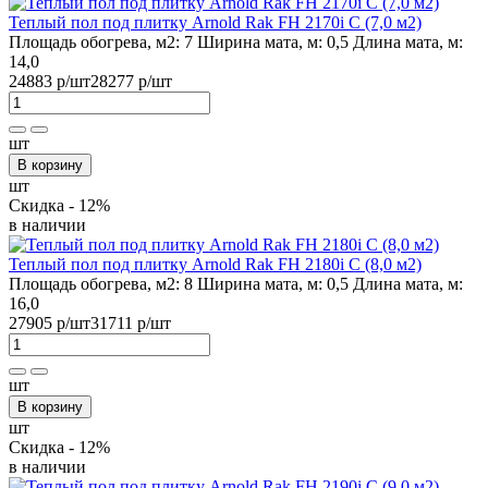
Теплый пол под плитку Arnold Rak FH 2170i С (7,0 м2)
Площадь обогрева, м2:
7
Ширина мата, м:
0,5
Длина мата, м:
14,0
24883 р
/шт
28277 р
/шт
шт
В корзину
шт
Скидка - 12%
в наличии
Теплый пол под плитку Arnold Rak FH 2180i С (8,0 м2)
Площадь обогрева, м2:
8
Ширина мата, м:
0,5
Длина мата, м:
16,0
27905 р
/шт
31711 р
/шт
шт
В корзину
шт
Скидка - 12%
в наличии