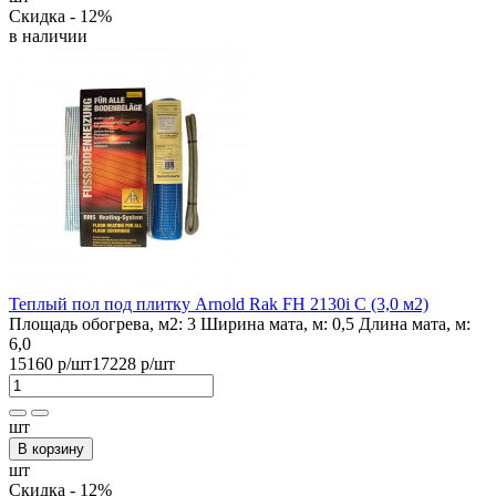
Скидка - 12%
в наличии
Теплый пол под плитку Arnold Rak FH 2130i С (3,0 м2)
Площадь обогрева, м2:
3
Ширина мата, м:
0,5
Длина мата, м:
6,0
15160 р
/шт
17228 р
/шт
шт
В корзину
шт
Скидка - 12%