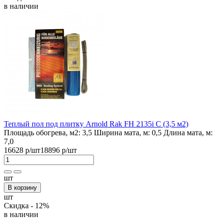
в наличии
Теплый пол под плитку Arnold Rak FH 2135i С (3,5 м2)
Площадь обогрева, м2:
3,5
Ширина мата, м:
0,5
Длина мата, м:
7,0
16628 р
/шт
18896 р
/шт
шт
В корзину
шт
Скидка - 12%
в наличии