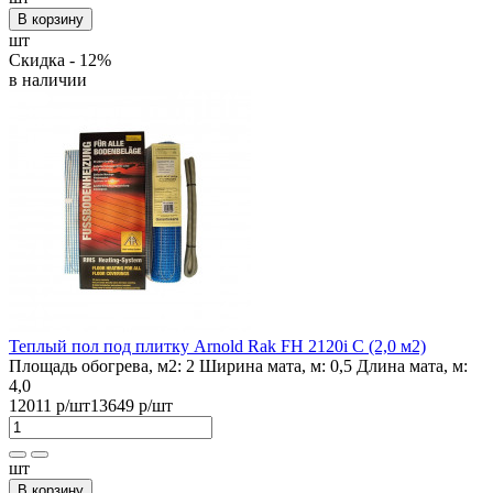
В корзину
шт
Скидка - 12%
в наличии
Теплый пол под плитку Arnold Rak FH 2120i С (2,0 м2)
Площадь обогрева, м2:
2
Ширина мата, м:
0,5
Длина мата, м:
4,0
12011 р
/шт
13649 р
/шт
шт
В корзину