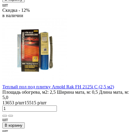
шт
Скидка - 12%
в наличии
Теплый пол под плитку Arnold Rak FH 2125i С (2,5 м2)
Площадь обогрева, м2:
2,5
Ширина мата, м:
0,5
Длина мата, м:
5,0
13653 р
/шт
15515 р
/шт
шт
В корзину
шт