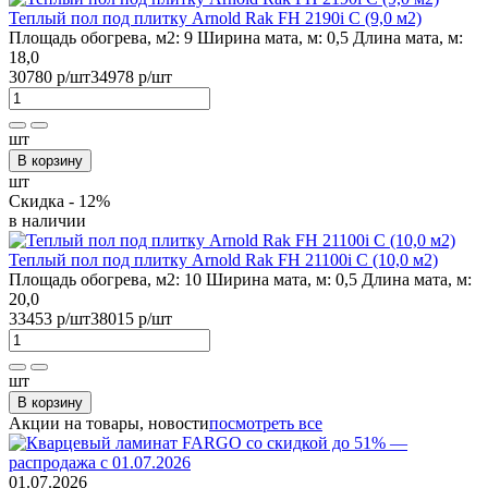
Теплый пол под плитку Arnold Rak FH 2190i С (9,0 м2)
Площадь обогрева, м2:
9
Ширина мата, м:
0,5
Длина мата, м:
18,0
30780 р
/шт
34978 р
/шт
шт
В корзину
шт
Скидка - 12%
в наличии
Теплый пол под плитку Arnold Rak FH 21100i С (10,0 м2)
Площадь обогрева, м2:
10
Ширина мата, м:
0,5
Длина мата, м:
20,0
33453 р
/шт
38015 р
/шт
шт
В корзину
Акции на товары, новости
посмотреть все
01.07.2026