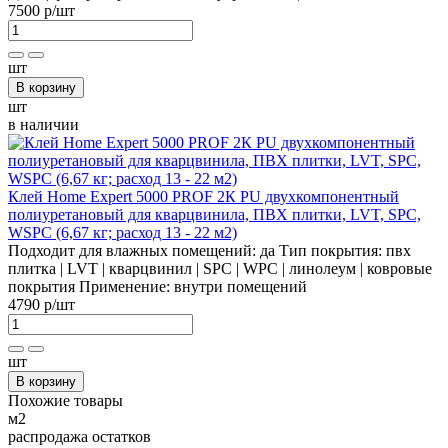
7500 р
/шт
шт
В корзину
шт
в наличии
Клей Home Expert 5000 PROF 2К PU двухкомпонентный
полиуретановый для кварцвинила, ПВХ плитки, LVT, SPC,
WSPС (6,67 кг; расход 13 - 22 м2)
Подходит для влажных помещений:
да
Тип покрытия:
пвх
плитка | LVT | кварцвинил | SPC | WPC | линолеум | ковровые
покрытия
Применение:
внутри помещений
4790 р
/шт
шт
В корзину
Похожие товары
м2
распродажа остатков