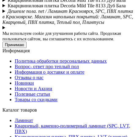
Кварцвиниловая плитка Decoria Mild Tile 8133 Дуб Бала
Кварцвиниловая плитка Decoria Mild Tile 8133 Дуб Бала
Дешевле пола. net / Ламинат Красноярск, SPC, ПВХ плитка
в Красноярске. Магазин напольных покрытий: Ламинат, SPC,
Кварцевый, ПВХ плитка, Теплый пол, Плинтусы
Мы используем cookie для улучшения работы сайта. Продолжая
пользоваться сайтом, вы соглашаетесь с их использованием.
Принимаю
Информация
Политика обработки персональных данных
Вопрос- ответ про теплый пол
Информация о доставке и оплате
Отзывы о нас
Новинки
Новости и Акции
Полезные статьи
Товары со скидками
Каталог товаров
Ламинат
Кварцевый, каменно-полимерный ламинат (SPC, LVT,
ПВХ)
Кварцвиниловая плитка, ПВХ плитка, LVT (клеевая)