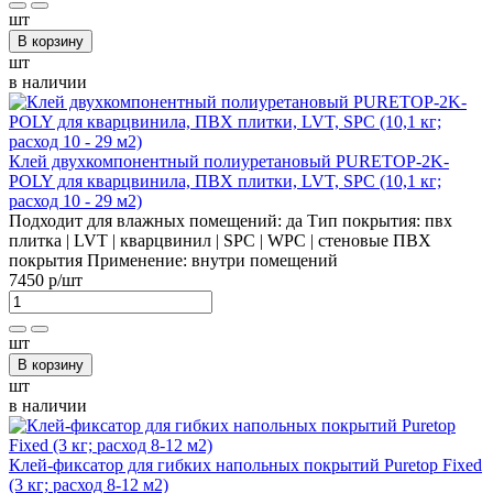
шт
В корзину
шт
в наличии
Клей двухкомпонентный полиуретановый PURETOP-2K-
POLY для кварцвинила, ПВХ плитки, LVT, SPC (10,1 кг;
расход 10 - 29 м2)
Подходит для влажных помещений:
да
Тип покрытия:
пвх
плитка | LVT | кварцвинил | SPC | WPC | стеновые ПВХ
покрытия
Применение:
внутри помещений
7450 р
/шт
шт
В корзину
шт
в наличии
Клей-фиксатор для гибких напольных покрытий Puretop Fixed
(3 кг; расход 8-12 м2)