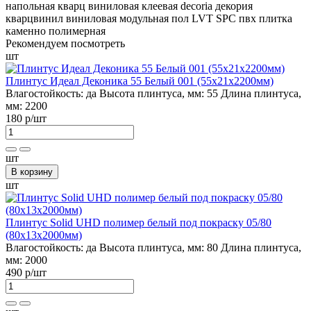
напольная
кварц виниловая
клеевая
decoria
декория
кварцвинил
виниловая
модульная
пол
LVT
SPC
пвх плитка
каменно полимерная
Рекомендуем посмотреть
шт
Плинтус Идеал Деконика 55 Белый 001 (55х21х2200мм)
Влагостойкость:
да
Высота плинтуса, мм:
55
Длина плинтуса,
мм:
2200
180 р
/шт
шт
В корзину
шт
Плинтус Solid UHD полимер белый под покраску 05/80
(80х13х2000мм)
Влагостойкость:
да
Высота плинтуса, мм:
80
Длина плинтуса,
мм:
2000
490 р
/шт