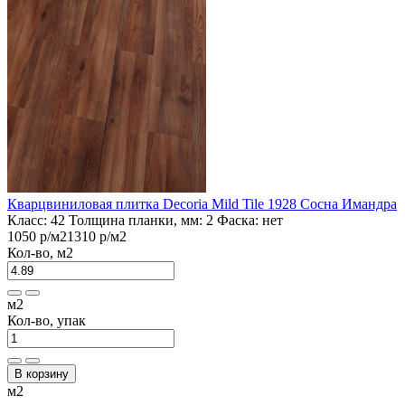
Кварцвиниловая плитка Decoria Mild Tile 1928 Сосна Имандра
Класс:
42
Толщина планки, мм:
2
Фаска:
нет
1050 р
/м2
1310 р
/м2
Кол-во, м2
м2
Кол-во, упак
В корзину
м2