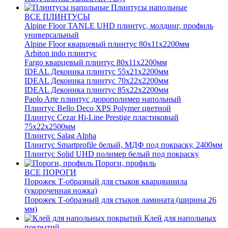
Плинтусы напольные
ВСЕ ПЛИНТУСЫ
Alpine Floor TANLE UHD плинтус, молдинг, профиль
универсальный
Alpine Floor кварцевый плинтус 80х11х2200мм
Arbiton indo плинтус
Fargo кварцевый плинтус 80х11х2200мм
IDEAL Деконика плинтус 55х21х2200мм
IDEAL Деконика плинтус 70х22х2200мм
IDEAL Деконика плинтус 85х22х2200мм
Paolo Arte плинтус дюрополимер напольный
Плинтус Bello Deco XPS Polymer цветной
Плинтус Cezar Hi-Line Prestige пластиковый
75х22х2500мм
Плинтус Salag Alpha
Плинтус Smartprofile белый, МДФ под покраску, 2400мм
Плинтус Solid UHD полимер белый под покраску
Пороги, профиль
ВСЕ ПОРОГИ
Порожек Т-образный для стыков кварцвинила
(укороченная ножка)
Порожек Т-образный для стыков ламината (ширина 26
мм)
Клей для напольных
покрытий