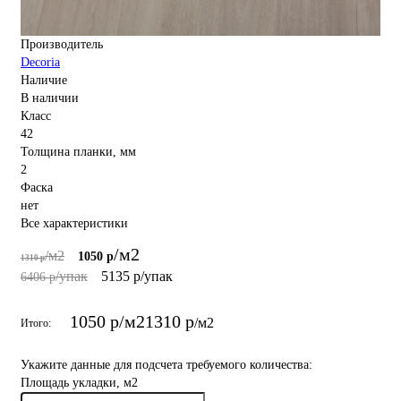
Производитель
Decoria
Наличие
В наличии
Класс
42
Толщина планки, мм
2
Фаска
нет
Все характеристики
/м2
/м2
1050 р
1310 р
/упак
5135 р
/упак
6406 р
1050 р
/м2
1310 р
/м2
Итого:
Укажите данные для подсчета требуемого количества:
Площадь укладки, м2