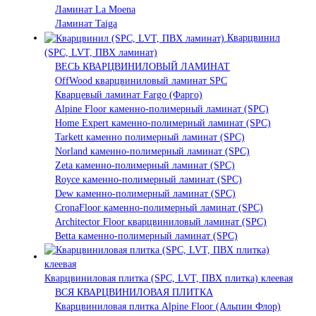
Ламинат La Moena
Ламинат Taiga
Кварцвинил
(SPC, LVT, ПВХ ламинат)
ВЕСЬ КВАРЦВИНИЛОВЫЙ ЛАМИНАТ
OffWood кварцвиниловый ламинат SPC
Кварцевый ламинат Fargo (Фарго)
Alpine Floor каменно-полимерный ламинат (SPC)
Home Expert каменно-полимерный ламинат (SPC)
Tarkett каменно полимерный ламинат (SPC)
Norland каменно-полимерный ламинат (SPC)
Zeta каменно-полимерный ламинат (SPC)
Royce каменно-полимерный ламинат (SPC)
Dew каменно-полимерный ламинат (SPC)
CronaFloor каменно-полимерный ламинат (SPC)
Architector Floor кварцвиниловый ламинат (SPC)
Betta каменно-полимерный ламинат (SPC)
Кварцвиниловая плитка (SPC, LVT, ПВХ плитка) клеевая
ВСЯ КВАРЦВИНИЛОВАЯ ПЛИТКА
Кварцвиниловая плитка Alpine Floor (Альпин Флор)