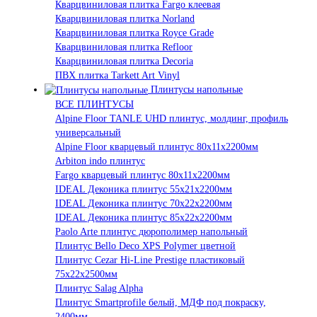
Кварцвиниловая плитка Fargo клеевая
Кварцвиниловая плитка Norland
Кварцвиниловая плитка Royce Grade
Кварцвиниловая плитка Refloor
Кварцвиниловая плитка Decoria
ПВХ плитка Tarkett Art Vinyl
Плинтусы напольные
ВСЕ ПЛИНТУСЫ
Alpine Floor TANLE UHD плинтус, молдинг, профиль
универсальный
Alpine Floor кварцевый плинтус 80х11х2200мм
Arbiton indo плинтус
Fargo кварцевый плинтус 80х11х2200мм
IDEAL Деконика плинтус 55х21х2200мм
IDEAL Деконика плинтус 70х22х2200мм
IDEAL Деконика плинтус 85х22х2200мм
Paolo Arte плинтус дюрополимер напольный
Плинтус Bello Deco XPS Polymer цветной
Плинтус Cezar Hi-Line Prestige пластиковый
75х22х2500мм
Плинтус Salag Alpha
Плинтус Smartprofile белый, МДФ под покраску,
2400мм