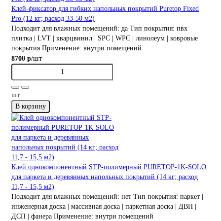
Клей-фиксатор для гибких напольных покрытий Puretop Fixed
Pro (12 кг; расход 33-50 м2)
Подходит для влажных помещений:
да
Тип покрытия:
пвх
плитка | LVT | кварцвинил | SPC | WPC | линолеум | ковровые
покрытия
Применение:
внутри помещений
/шт
8700 р
шт
В корзину
Клей однокомпонентный STP-полимерный PURETOP-1K-SOLO
для паркета и деревянных напольных покрытий (14 кг; расход
11,7 - 15,5 м2)
Подходит для влажных помещений:
нет
Тип покрытия:
паркет |
инженерная доска | массивная доска | паркетная доска | ДВП |
ДСП | фанера
Применение:
внутри помещений