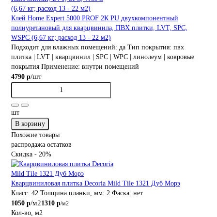
Клей Home Expert 5000 PROF 2К PU двухкомпонентный
полиуретановый для кварцвинила, ПВХ плитки, LVT, SPC,
WSPС (6,67 кг; расход 13 - 22 м2)
Подходит для влажных помещений:
да
Тип покрытия:
пвх
плитка | LVT | кварцвинил | SPC | WPC | линолеум | ковровые
покрытия
Применение:
внутри помещений
/шт
4790 р
шт
В корзину
Похожие товары
распродажа остатков
Скидка - 20%
Кварцвиниловая плитка Decoria Mild Tile 1321 Дуб Морэ
Класс:
42
Толщина планки, мм:
2
Фаска:
нет
/м2
1050 р
1310 р
/м2
Кол-во, м2