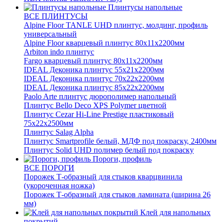
Плинтусы напольные
ВСЕ ПЛИНТУСЫ
Alpine Floor TANLE UHD плинтус, молдинг, профиль
универсальный
Alpine Floor кварцевый плинтус 80х11х2200мм
Arbiton indo плинтус
Fargo кварцевый плинтус 80х11х2200мм
IDEAL Деконика плинтус 55х21х2200мм
IDEAL Деконика плинтус 70х22х2200мм
IDEAL Деконика плинтус 85х22х2200мм
Paolo Arte плинтус дюрополимер напольный
Плинтус Bello Deco XPS Polymer цветной
Плинтус Cezar Hi-Line Prestige пластиковый
75х22х2500мм
Плинтус Salag Alpha
Плинтус Smartprofile белый, МДФ под покраску, 2400мм
Плинтус Solid UHD полимер белый под покраску
Пороги, профиль
ВСЕ ПОРОГИ
Порожек Т-образный для стыков кварцвинила
(укороченная ножка)
Порожек Т-образный для стыков ламината (ширина 26
мм)
Клей для напольных
покрытий