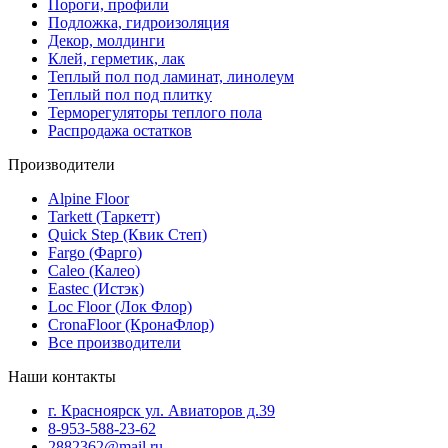
Пороги, профили
Подложка, гидроизоляция
Декор, молдинги
Клей, герметик, лак
Теплый пол под ламинат, линолеум
Теплый пол под плитку
Терморегуляторы теплого пола
Распродажа остатков
Производители
Alpine Floor
Tarkett (Таркетт)
Quick Step (Квик Степ)
Fargo (Фарго)
Caleo (Калео)
Eastec (Истэк)
Loc Floor (Лок Флор)
CronaFloor (КронаФлор)
Все производители
Наши контакты
г. Красноярск ул. Авиаторов д.39
8-953-588-23-62
2882362@mail.ru