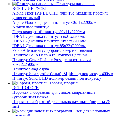
Плинтусы напольные
ВСЕ ПЛИНТУСЫ
Alpine Floor TANLE UHD плинтус, молдинг, профиль
универсальный
Alpine Floor кварцевый плинтус 80х11х2200мм
Arbiton indo плинтус
Fargo кварцевый плинтус 80х11х2200мм
IDEAL Деконика плинтус 55х21х2200мм
IDEAL Деконика плинтус 70х22х2200мм
IDEAL Деконика плинтус 85х22х2200мм
Paolo Arte плинтус дюрополимер напольный
Плинтус Bello Deco XPS Polymer цветной
Плинтус Cezar Hi-Line Prestige пластиковый
75х22х2500мм
Плинтус Salag Alpha
Плинтус Smartprofile белый, МДФ под покраску, 2400мм
Плинтус Solid UHD полимер белый под покраску
Пороги, профиль
ВСЕ ПОРОГИ
Порожек Т-образный для стыков кварцвинила
(укороченная ножка)
Порожек Т-образный для стыков ламината (ширина 26
мм)
Клей для напольных
покрытий