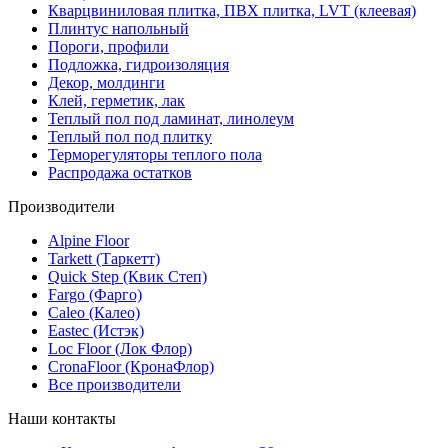
Кварцвиниловая плитка, ПВХ плитка, LVT (клеевая)
Плинтус напольный
Пороги, профили
Подложка, гидроизоляция
Декор, молдинги
Клей, герметик, лак
Теплый пол под ламинат, линолеум
Теплый пол под плитку
Терморегуляторы теплого пола
Распродажа остатков
Производители
Alpine Floor
Tarkett (Таркетт)
Quick Step (Квик Степ)
Fargo (Фарго)
Caleo (Калео)
Eastec (Истэк)
Loc Floor (Лок Флор)
CronaFloor (КронаФлор)
Все производители
Наши контакты