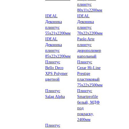
плинтус
80х11х2200мм
IDEAL
IDEAL
Деконика
Деконика
плинтус
плинтус
55х21х2200мм
70х22х2200мм
IDEAL
Paolo Arte
Деконика
плинтус
плинтус
дюрополимер
85х22х2200мм
напольный
Плинтус
Плинтус
Bello Deco
Cezar Hi-Line
XPS Polymer
Prestige
цветной
пластиковый
75х22х2500мм
Плинтус
Плинтус
Salag Alpha
Smartprofile
белый, МДФ
под
покраску,
2400мм
Плинтус