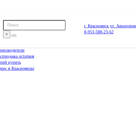
г. Красноярск ул. Авиаторов
8-953-588-23-62
×
роизводители
спродажа остатков
спей купить
рес в Красноярске