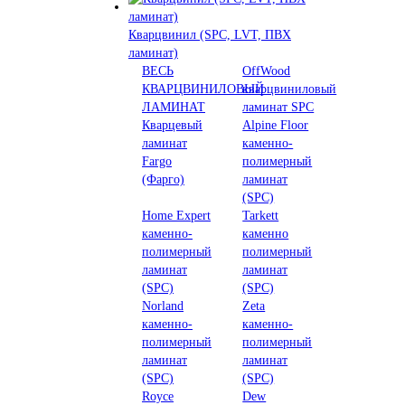
Кварцвинил (SPC, LVT, ПВХ
ламинат)
ВЕСЬ
OffWood
КВАРЦВИНИЛОВЫЙ
кварцвиниловый
ЛАМИНАТ
ламинат SPC
Кварцевый
Alpine Floor
ламинат
каменно-
Fargo
полимерный
(Фарго)
ламинат
(SPC)
Home Expert
Tarkett
каменно-
каменно
полимерный
полимерный
ламинат
ламинат
(SPC)
(SPC)
Norland
Zeta
каменно-
каменно-
полимерный
полимерный
ламинат
ламинат
(SPC)
(SPC)
Royce
Dew