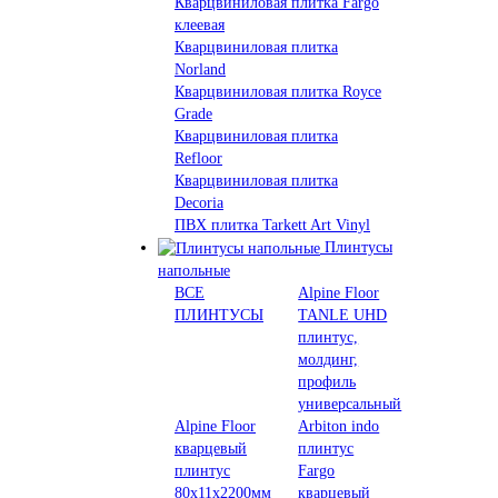
Кварцвиниловая плитка Fargo
клеевая
Кварцвиниловая плитка
Norland
Кварцвиниловая плитка Royce
Grade
Кварцвиниловая плитка
Refloor
Кварцвиниловая плитка
Decoria
ПВХ плитка Tarkett Art Vinyl
Плинтусы
напольные
ВСЕ
Alpine Floor
ПЛИНТУСЫ
TANLE UHD
плинтус,
молдинг,
профиль
универсальный
Alpine Floor
Arbiton indo
кварцевый
плинтус
плинтус
Fargo
80х11х2200мм
кварцевый