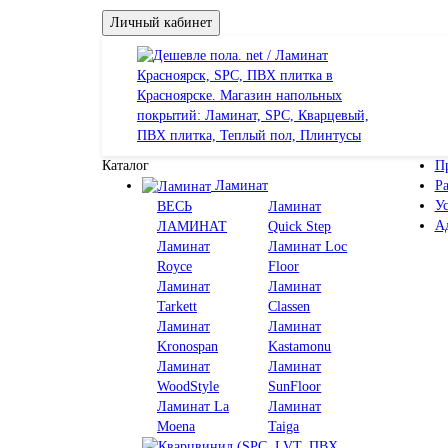
Личный кабинет
Каталог
П
Ламинат
Ра
У
ВЕСЬ
Ламинат
Ад
ЛАМИНАТ
Quick Step
Ламинат
Ламинат Loc
Royce
Floor
Ламинат
Ламинат
Tarkett
Classen
Ламинат
Ламинат
Kronospan
Kastamonu
Ламинат
Ламинат
WoodStyle
SunFloor
Ламинат La
Ламинат
Moena
Taiga