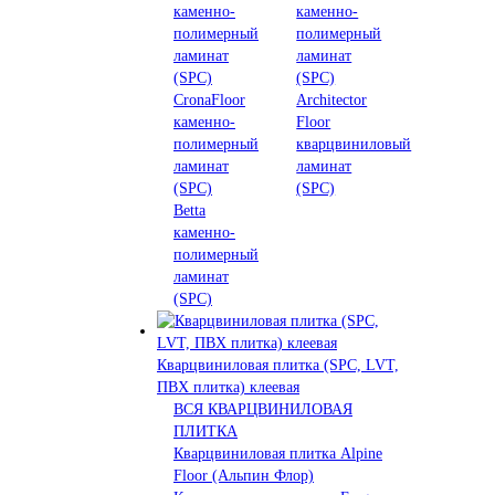
каменно-
каменно-
полимерный
полимерный
ламинат
ламинат
(SPC)
(SPC)
CronaFloor
Architector
каменно-
Floor
полимерный
кварцвиниловый
ламинат
ламинат
(SPC)
(SPC)
Betta
каменно-
полимерный
ламинат
(SPC)
Кварцвиниловая плитка (SPC, LVT,
ПВХ плитка) клеевая
ВСЯ КВАРЦВИНИЛОВАЯ
ПЛИТКА
Кварцвиниловая плитка Alpine
Floor (Альпин Флор)