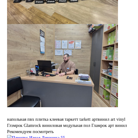
напольная
пвх плитка
клеевая
таркетт
tarkett
артвинил
art vinyl
Глэмрок
Glamrock
виниловая
модульная
пол
Гламрок
арт винил
Рекомендуем посмотреть