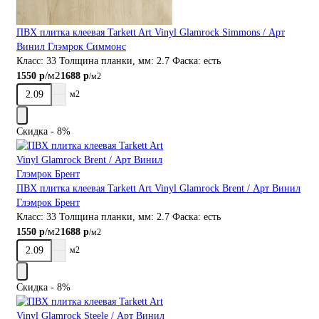
ПВХ плитка клеевая Tarkett Art Vinyl Glamrock Simmons / Арт
Винил Глэмрок Симмонс
Класс:
33
Толщина планки, мм:
2.7
Фаска:
есть
/м2
1550 р
1688 р
/м2
м2
Скидка - 8%
ПВХ плитка клеевая Tarkett Art Vinyl Glamrock Brent / Арт Винил
Глэмрок Брент
Класс:
33
Толщина планки, мм:
2.7
Фаска:
есть
/м2
1550 р
1688 р
/м2
м2
Скидка - 8%