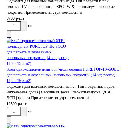
Подходит для влажных помещений:
да
Тип покрытия:
пвх
плитка | LVT | кварцвинил | SPC | WPC | линолеум | ковровые
покрытия
Применение:
внутри помещений
/шт
8700 р
шт
Клей однокомпонентный STP-полимерный PURETOP-1K-SOLO
для паркета и деревянных напольных покрытий (14 кг; расход
11,7 - 15,5 м2)
Подходит для влажных помещений:
нет
Тип покрытия:
паркет |
инженерная доска | массивная доска | паркетная доска | ДВП |
ДСП | фанера
Применение:
внутри помещений
/шт
12500 р
шт