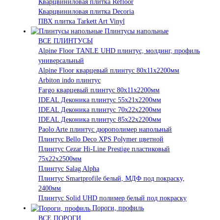
Кварцвиниловая плитка Refloor
Кварцвиниловая плитка Decoria
ПВХ плитка Tarkett Art Vinyl
Плинтусы напольные
ВСЕ ПЛИНТУСЫ
Alpine Floor TANLE UHD плинтус, молдинг, профиль
универсальный
Alpine Floor кварцевый плинтус 80х11х2200мм
Arbiton indo плинтус
Fargo кварцевый плинтус 80х11х2200мм
IDEAL Деконика плинтус 55х21х2200мм
IDEAL Деконика плинтус 70х22х2200мм
IDEAL Деконика плинтус 85х22х2200мм
Paolo Arte плинтус дюрополимер напольный
Плинтус Bello Deco XPS Polymer цветной
Плинтус Cezar Hi-Line Prestige пластиковый
75х22х2500мм
Плинтус Salag Alpha
Плинтус Smartprofile белый, МДФ под покраску,
2400мм
Плинтус Solid UHD полимер белый под покраску
Пороги, профиль
ВСЕ ПОРОГИ