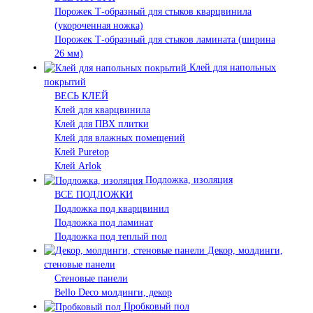
Порожек Т-образный для стыков кварцвинила
(укороченная ножка)
Порожек Т-образный для стыков ламината (ширина
26 мм)
Клей для напольных
покрытий
ВЕСЬ КЛЕЙ
Клей для кварцвинила
Клей для ПВХ плитки
Клей для влажных помещений
Клей Puretop
Клей Arlok
Подложка, изоляция
ВСЕ ПОДЛОЖКИ
Подложка под кварцвинил
Подложка под ламинат
Подложка под теплый пол
Декор, молдинги,
стеновые панели
Стеновые панели
Bello Deco молдинги, декор
Пробковый пол