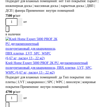
Подходит для влажных помещений:
нет
Тип покрытия:
паркет |
инженерная доска | массивная доска | паркетная доска | ДВП |
ДСП | фанера
Применение:
внутри помещений
/шт
7500 р
шт
в наличии
Клей Home Expert 5000 PROF 2К PU двухкомпонентный
полиуретановый для кварцвинила, ПВХ плитки, LVT, SPC,
WSPС (6,67 кг; расход 13 - 22 м2)
Подходит для влажных помещений:
да
Тип покрытия:
пвх
плитка | LVT | кварцвинил | SPC | WPC | линолеум | ковровые
покрытия
Применение:
внутри помещений
/шт
4790 р
шт