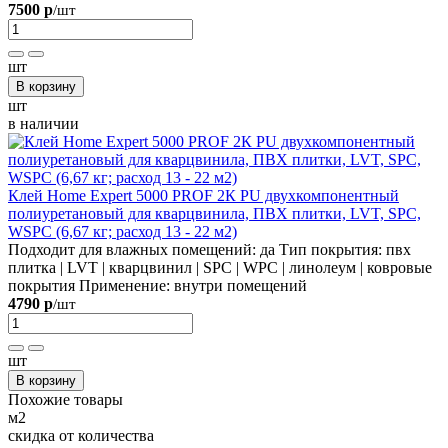
7500 р
/шт
шт
В корзину
шт
в наличии
Клей Home Expert 5000 PROF 2К PU двухкомпонентный
полиуретановый для кварцвинила, ПВХ плитки, LVT, SPC,
WSPС (6,67 кг; расход 13 - 22 м2)
Подходит для влажных помещений:
да
Тип покрытия:
пвх
плитка | LVT | кварцвинил | SPC | WPC | линолеум | ковровые
покрытия
Применение:
внутри помещений
4790 р
/шт
шт
В корзину
Похожие товары
м2
скидка от количества