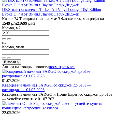
ПВХ плитка клеевая Tarkett Art Vinyl Lounge Digi Edition
Evoke Dj / Арт Винил Лаунж Эвоук Диджей
Класс:
34
Толщина планки, мм:
3
Фаска:
есть, микрофаска
1549 р
1699 р
/м2
/м2
Кол-во, м2
м2
Кол-во, упак
В корзину
Акции на товары, новости
посмотреть все
01.07.2026
Кварцевый ламинат FARGO со скидкой до 51% —
распродажа с 01.07.2026
Кварцевый ламинат FARGO и Home Expert со скидкой до 51%
— успейте купить с 01.07.202..
22.05.2026