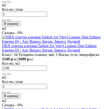
м2
Кол-во, упак
В корзину
м2
Скидка - 9%
ПВХ плитка клеевая Tarkett Art Vinyl Lounge Digi Edition
Emergo Dj / Арт Винил Лаунж Эмерго Диджей
Класс:
34
Толщина планки, мм:
3
Фаска:
есть, микрофаска
1549 р
1699 р
/м2
/м2
Кол-во, м2
м2
Кол-во, упак
В корзину
м2
Скидка - 9%