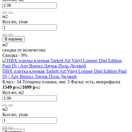
м2
Кол-во, упак
В корзину
м2
скидка от количества
Скидка - 9%
ПВХ плитка клеевая Tarkett Art Vinyl Lounge Digi Edition Paul
Dj / Арт Винил Лаунж Поль Диджей
Класс:
34
Толщина планки, мм:
3
Фаска:
есть, микрофаска
1549 р
1699 р
/м2
/м2
Кол-во, м2
м2
Кол-во, упак
В корзину