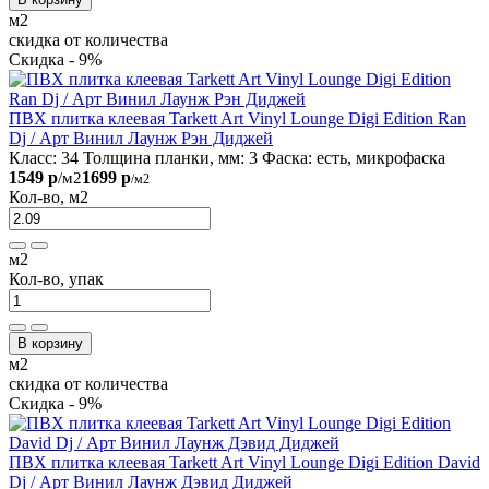
м2
скидка от количества
Скидка - 9%
ПВХ плитка клеевая Tarkett Art Vinyl Lounge Digi Edition Ran
Dj / Арт Винил Лаунж Рэн Диджей
Класс:
34
Толщина планки, мм:
3
Фаска:
есть, микрофаска
1549 р
1699 р
/м2
/м2
Кол-во, м2
м2
Кол-во, упак
В корзину
м2
скидка от количества
Скидка - 9%
ПВХ плитка клеевая Tarkett Art Vinyl Lounge Digi Edition David
Dj / Арт Винил Лаунж Дэвид Диджей