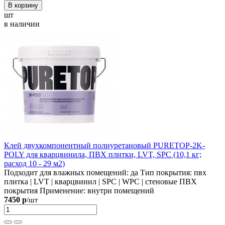
В корзину
шт
в наличии
Клей двухкомпонентный полиуретановый PURETOP-2K-
POLY для кварцвинила, ПВХ плитки, LVT, SPC (10,1 кг;
расход 10 - 29 м2)
Подходит для влажных помещений:
да
Тип покрытия:
пвх
плитка | LVT | кварцвинил | SPC | WPC | стеновые ПВХ
покрытия
Применение:
внутри помещений
7450 р
/шт