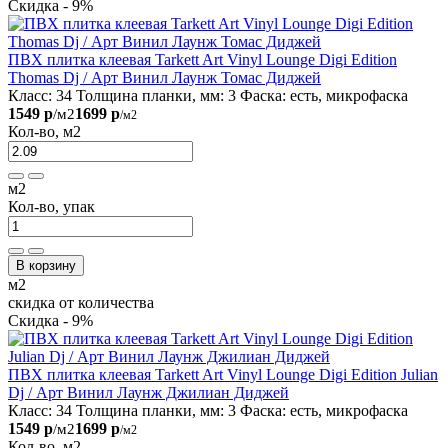
Скидка - 9%
ПВХ плитка клеевая Tarkett Art Vinyl Lounge Digi Edition
Thomas Dj / Арт Винил Лаунж Томас Диджей
Класс:
34
Толщина планки, мм:
3
Фаска:
есть, микрофаска
1549 р
1699 р
/м2
/м2
Кол-во, м2
м2
Кол-во, упак
В корзину
м2
скидка от количества
Скидка - 9%
ПВХ плитка клеевая Tarkett Art Vinyl Lounge Digi Edition Julian
Dj / Арт Винил Лаунж Джилиан Диджей
Класс:
34
Толщина планки, мм:
3
Фаска:
есть, микрофаска
1549 р
1699 р
/м2
/м2
Кол-во, м2