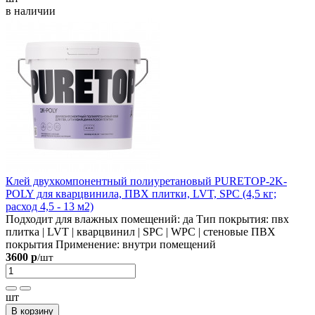
в наличии
Клей двухкомпонентный полиуретановый PURETOP-2K-
POLY для кварцвинила, ПВХ плитки, LVT, SPC (4,5 кг;
расход 4,5 - 13 м2)
Подходит для влажных помещений:
да
Тип покрытия:
пвх
плитка | LVT | кварцвинил | SPC | WPC | стеновые ПВХ
покрытия
Применение:
внутри помещений
3600 р
/шт
шт
В корзину