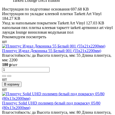
Tarkett Lounge DIGI Edition
Инструкция по подготовке основания
697.68 KB
Инструкция по укладке клеевой плитки Tarkett Art Vinyl
184.27 KB
Уход за напольным покрытием Tarkett Art Vinyl
127.03 KB
напольная
пвх плитка
клеевая
таркетт
tarkett
артвинил
art vinyl
лаундж
lounge
виниловая
модульная
пол
Рекомендуем посмотреть
шт
Плинтус Идеал Деконика 55 Белый 001 (55х21х2200мм)
Влагостойкость:
да
Высота плинтуса, мм:
55
Длина плинтуса,
мм:
2200
180 р
/шт
шт
В корзину
шт
Плинтус Solid UHD полимер белый под покраску 05/80
(80х13х2000мм)
Влагостойкость:
да
Высота плинтуса, мм:
80
Длина плинтуса,