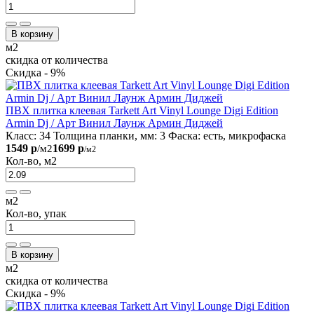
В корзину
м2
скидка от количества
Скидка - 9%
ПВХ плитка клеевая Tarkett Art Vinyl Lounge Digi Edition
Armin Dj / Арт Винил Лаунж Армин Диджей
Класс:
34
Толщина планки, мм:
3
Фаска:
есть, микрофаска
1549 р
1699 р
/м2
/м2
Кол-во, м2
м2
Кол-во, упак
В корзину
м2
скидка от количества
Скидка - 9%