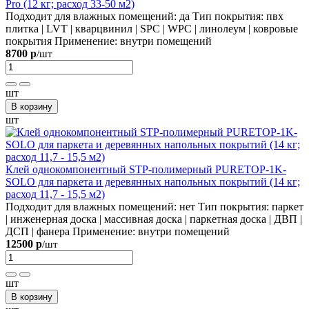
Pro (12 кг; расход 33-50 м2)
Подходит для влажных помещений:
да
Тип покрытия:
пвх
плитка | LVT | кварцвинил | SPC | WPC | линолеум | ковровые
покрытия
Применение:
внутри помещений
8700 р
/шт
шт
В корзину
шт
Клей однокомпонентный STP-полимерный PURETOP-1K-
SOLO для паркета и деревянных напольных покрытий (14 кг;
расход 11,7 - 15,5 м2)
Подходит для влажных помещений:
нет
Тип покрытия:
паркет
| инженерная доска | массивная доска | паркетная доска | ДВП |
ДСП | фанера
Применение:
внутри помещений
12500 р
/шт
шт
В корзину