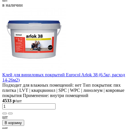
в наличии
Клей для виниловых покрытий Eurocol Arlok 38 (6.5кг, расход
14-26м2)
Подходит для влажных помещений:
нет
Тип покрытия:
пвх
плитка | LVT | кварцвинил | SPC | WPC | линолеум | ковровые
покрытия
Применение:
внутри помещений
4533 р
/шт
шт
В корзину
шт