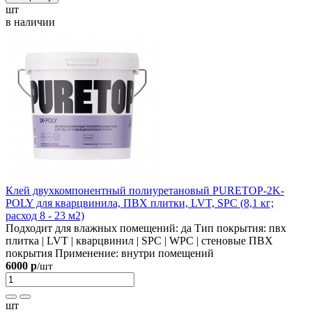
шт
в наличии
Клей двухкомпонентный полиуретановый PURETOP-2K-
POLY для кварцвинила, ПВХ плитки, LVT, SPC (8,1 кг;
расход 8 - 23 м2)
Подходит для влажных помещений:
да
Тип покрытия:
пвх
плитка | LVT | кварцвинил | SPC | WPC | стеновые ПВХ
покрытия
Применение:
внутри помещений
6000 р
/шт
шт