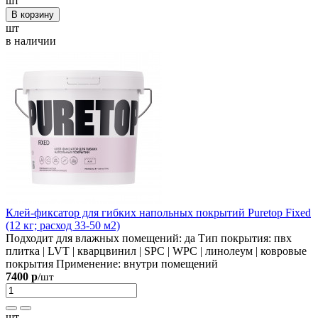
шт
В корзину
шт
в наличии
Клей-фиксатор для гибких напольных покрытий Puretop Fixed
(12 кг; расход 33-50 м2)
Подходит для влажных помещений:
да
Тип покрытия:
пвх
плитка | LVT | кварцвинил | SPC | WPC | линолеум | ковровые
покрытия
Применение:
внутри помещений
7400 р
/шт
шт