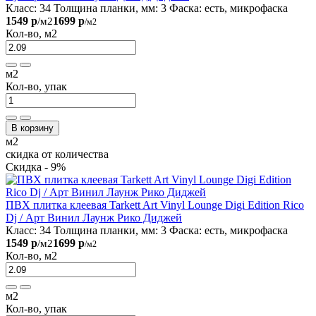
Класс:
34
Толщина планки, мм:
3
Фаска:
есть, микрофаска
1549 р
1699 р
/м2
/м2
Кол-во, м2
м2
Кол-во, упак
В корзину
м2
скидка от количества
Скидка - 9%
ПВХ плитка клеевая Tarkett Art Vinyl Lounge Digi Edition Rico
Dj / Арт Винил Лаунж Рико Диджей
Класс:
34
Толщина планки, мм:
3
Фаска:
есть, микрофаска
1549 р
1699 р
/м2
/м2
Кол-во, м2
м2
Кол-во, упак