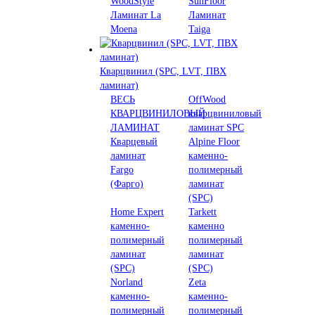
WoodStyle
SunFloor
Ламинат La
Ламинат
Moena
Taiga
Кварцвинил (SPC, LVT, ПВХ
ламинат)
ВЕСЬ
OffWood
КВАРЦВИНИЛОВЫЙ
кварцвиниловый
ЛАМИНАТ
ламинат SPC
Кварцевый
Alpine Floor
ламинат
каменно-
Fargo
полимерный
(Фарго)
ламинат
(SPC)
Home Expert
Tarkett
каменно-
каменно
полимерный
полимерный
ламинат
ламинат
(SPC)
(SPC)
Norland
Zeta
каменно-
каменно-
полимерный
полимерный