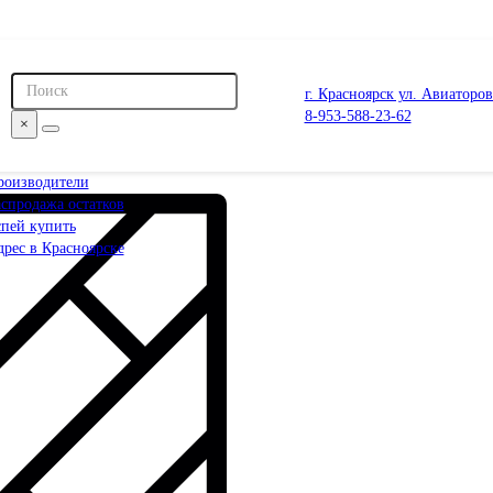
г. Красноярск ул. Авиаторов
8-953-588-23-62
×
роизводители
спродажа остатков
спей купить
рес в Красноярске