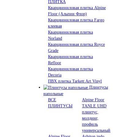
ПЛИТКА
Кварцвиниловая плитка Alpine
Floor (Альпин Флор)
Кварцвиниловая плитка Fargo
клеевая
Кварцвиниловая плитка
Norland
Кварцвиниловая плитка Royce
Grade
Кварцвиниловая плитка
Refloor
Кварцвиниловая плитка
Decoria
ПВХ плитка Tarkett Art Vinyl
Плинтусы
напольные
ВСЕ
Alpine Floor
ПЛИНТУСЫ
TANLE UHD
плинтус,
молдинг,
профиль
универсальный
Alpine Floor
Arbiton indo