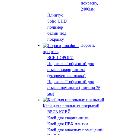
покраску,
2400мм
Плинтус
Solid UHD
полимер
белый под
покраску
Пороги,
профиль
ВСЕ ПОРОГИ
Порожек Т-образный для
стыков кварцвинила
(укороченная ножка)
Порожек Т-образный для
стыков ламината (ширина 26
мм)
Клей для напольных покрытий
ВЕСЬ КЛЕЙ
Клей для кварцвинила
Клей для ПВХ плитки
Клей для влажных помещений