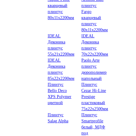
кварцевый
плинтус
плинтус
Fargo
80х11х2200мм
кварцевый
плинтус
80х11х2200мм
IDEAL
IDEAL
Деконика
Деконика
плинтус
плинтус
55х21х2200мм
70х22х2200мм
IDEAL
Paolo Arte
Деконика
плинтус
плинтус
дюрополимер
85х22х2200мм
напольный
Плинтус
Плинтус
Bello Deco
Cezar Hi-Line
XPS Polymer
Prestige
цветной
пластиковый
75х22х2500мм
Плинтус
Плинтус
Salag Alpha
Smartprofile
белый, МДФ
под