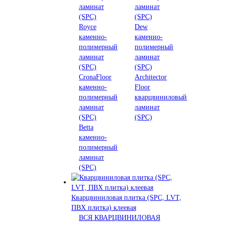
ламинат
ламинат
(SPC)
(SPC)
Royce
Dew
каменно-
каменно-
полимерный
полимерный
ламинат
ламинат
(SPC)
(SPC)
CronaFloor
Architector
каменно-
Floor
полимерный
кварцвиниловый
ламинат
ламинат
(SPC)
(SPC)
Betta
каменно-
полимерный
ламинат
(SPC)
Кварцвиниловая плитка (SPC, LVT,
ПВХ плитка) клеевая
ВСЯ КВАРЦВИНИЛОВАЯ