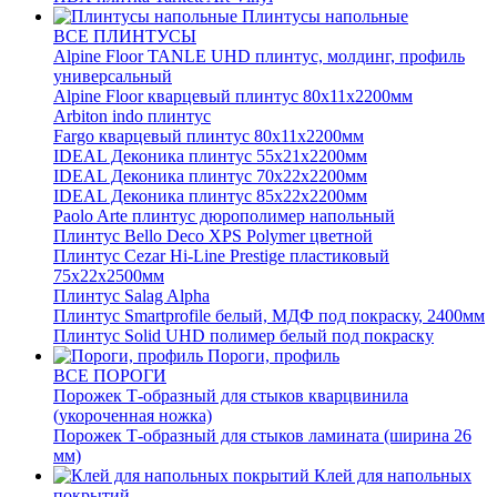
Плинтусы напольные
ВСЕ ПЛИНТУСЫ
Alpine Floor TANLE UHD плинтус, молдинг, профиль
универсальный
Alpine Floor кварцевый плинтус 80х11х2200мм
Arbiton indo плинтус
Fargo кварцевый плинтус 80х11х2200мм
IDEAL Деконика плинтус 55х21х2200мм
IDEAL Деконика плинтус 70х22х2200мм
IDEAL Деконика плинтус 85х22х2200мм
Paolo Arte плинтус дюрополимер напольный
Плинтус Bello Deco XPS Polymer цветной
Плинтус Cezar Hi-Line Prestige пластиковый
75х22х2500мм
Плинтус Salag Alpha
Плинтус Smartprofile белый, МДФ под покраску, 2400мм
Плинтус Solid UHD полимер белый под покраску
Пороги, профиль
ВСЕ ПОРОГИ
Порожек Т-образный для стыков кварцвинила
(укороченная ножка)
Порожек Т-образный для стыков ламината (ширина 26
мм)
Клей для напольных
покрытий