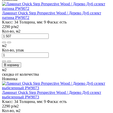
Ламинат Quick Step Perspective Wood / Дерево Дуб селект
патина PW9072
Класс:
34
Толщина, мм:
9
Фаска:
есть
2290 р
/м2
Кол-во, м2
м2
Кол-во, упак
В корзину
м2
скидка от количества
Новинка
Ламинат Quick Step Perspective Wood / Дерево Дуб селект
выбеленный PW9073
Класс:
34
Толщина, мм:
9
Фаска:
есть
2290 р
/м2
Кол-во, м2