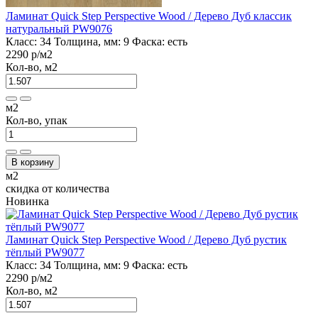
Ламинат Quick Step Perspective Wood / Дерево Дуб классик
натуральный PW9076
Класс:
34
Толщина, мм:
9
Фаска:
есть
2290 р
/м2
Кол-во, м2
м2
Кол-во, упак
В корзину
м2
скидка от количества
Новинка
Ламинат Quick Step Perspective Wood / Дерево Дуб рустик
тёплый PW9077
Класс:
34
Толщина, мм:
9
Фаска:
есть
2290 р
/м2
Кол-во, м2