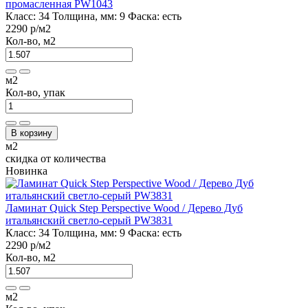
промасленная PW1043
Класс:
34
Толщина, мм:
9
Фаска:
есть
2290 р
/м2
Кол-во, м2
м2
Кол-во, упак
В корзину
м2
скидка от количества
Новинка
Ламинат Quick Step Perspective Wood / Дерево Дуб
итальянский светло-серый PW3831
Класс:
34
Толщина, мм:
9
Фаска:
есть
2290 р
/м2
Кол-во, м2
м2