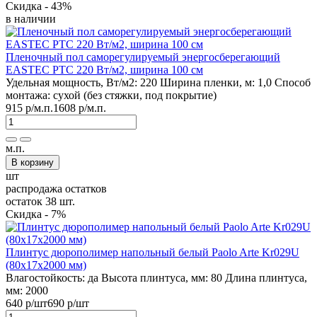
Скидка - 43%
в наличии
Пленочный пол саморегулируемый энергосберегающий
EASTEC PTC 220 Вт/м2, ширина 100 см
Удельная мощность, Вт/м2:
220
Ширина пленки, м:
1,0
Способ
монтажа:
сухой (без стяжки, под покрытие)
915 р
/м.п.
1608 р
/м.п.
м.п.
В корзину
шт
распродажа остатков
остаток 38 шт.
Скидка - 7%
Плинтус дюрополимер напольный белый Paolo Arte Kr029U
(80x17x2000 мм)
Влагостойкость:
да
Высота плинтуса, мм:
80
Длина плинтуса,
мм:
2000
640 р
/шт
690 р
/шт