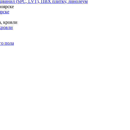
цвинил (SPC, LVT), ПВХ плитку, линолеум
ярске
кровли
го пола