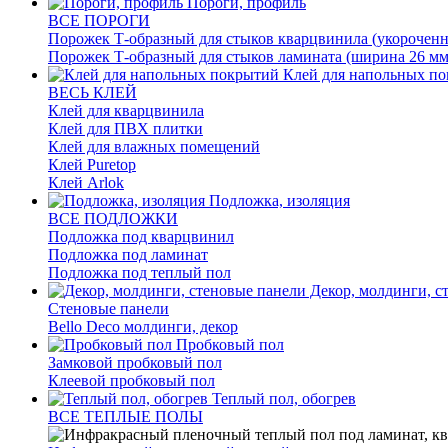
Пороги, профиль
ВСЕ ПОРОГИ
Порожек Т-образный для стыков кварцвинила (укороченн
Порожек Т-образный для стыков ламината (ширина 26 мм
Клей для напольных п
ВЕСЬ КЛЕЙ
Клей для кварцвинила
Клей для ПВХ плитки
Клей для влажных помещений
Клей Puretop
Клей Arlok
Подложка, изоляция
ВСЕ ПОДЛОЖКИ
Подложка под кварцвинил
Подложка под ламинат
Подложка под теплый пол
Декор, молдинги, с
Стеновые панели
Bello Deco молдинги, декор
Пробковый пол
Замковой пробковый пол
Клеевой пробковый пол
Теплый пол, обогрев
ВСЕ ТЕПЛЫЕ ПОЛЫ