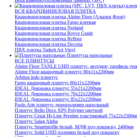
Betta каменно-полимерный ламинат (SPC)
ВСЯ КВАРЦВИНИЛОВАЯ ПЛИТКА
Кварцвиниловая плитка Alpine Floor (Альпин Флор)
Кварцвиниловая плитка Fargo клеевая
Кварцвиниловая плитка Norland
Кварцвиниловая плитка Royce Grade
Кварцвиниловая плитка Refloor
Кварцвиниловая плитка Decoria
ПВХ плитка Tarkett Art Vinyl
Плинтусы напольные
ВСЕ ПЛИНТУСЫ
Alpine Floor TANLE UHD плинтус, молдинг, профиль ун
Alpine Floor кварцевый плинтус 80х11х2200мм
Arbiton indo плинтус
Fargo кварцевый плинтус 80х11х2200мм
IDEAL Деконика плинтус 55х21х2200мм
IDEAL Деконика плинтус 70х22х2200мм
IDEAL Деконика плинтус 85х22х2200мм
Paolo Arte плинтус дюрополимер напольный
Плинтус Bello Deco XPS Polymer цветной
Плинтус Cezar Hi-Line Prestige пластиковый 75х22х2500м
Плинтус Salag Alpha
Плинтус Smartprofile белый, МДФ под покраску, 2400мм
Плинтус Solid UHD полимер белый под покраску