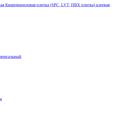
Кварцвиниловая плитка (SPC, LVT, ПВХ плитка) клеевая
иверсальный
м