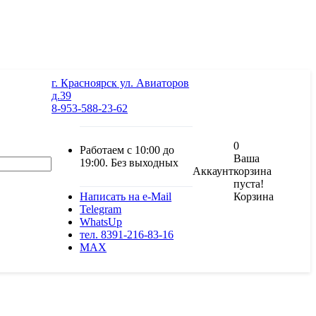
г. Красноярск ул. Авиаторов
д.39
8-953-588-23-62
0
Работаем с 10:00 до
Ваша
19:00. Без выходных
Аккаунт
корзина
пуста!
Корзина
Написать на e-Mail
Telegram
WhatsUp
тел. 8391-216-83-16
MAX