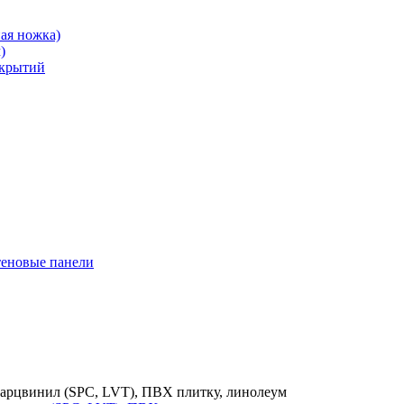
ая ножка)
)
окрытий
теновые панели