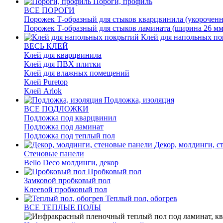
Пороги, профиль
ВСЕ ПОРОГИ
Порожек Т-образный для стыков кварцвинила (укороченн
Порожек Т-образный для стыков ламината (ширина 26 мм
Клей для напольных п
ВЕСЬ КЛЕЙ
Клей для кварцвинила
Клей для ПВХ плитки
Клей для влажных помещений
Клей Puretop
Клей Arlok
Подложка, изоляция
ВСЕ ПОДЛОЖКИ
Подложка под кварцвинил
Подложка под ламинат
Подложка под теплый пол
Декор, молдинги, с
Стеновые панели
Bello Deco молдинги, декор
Пробковый пол
Замковой пробковый пол
Клеевой пробковый пол
Теплый пол, обогрев
ВСЕ ТЕПЛЫЕ ПОЛЫ