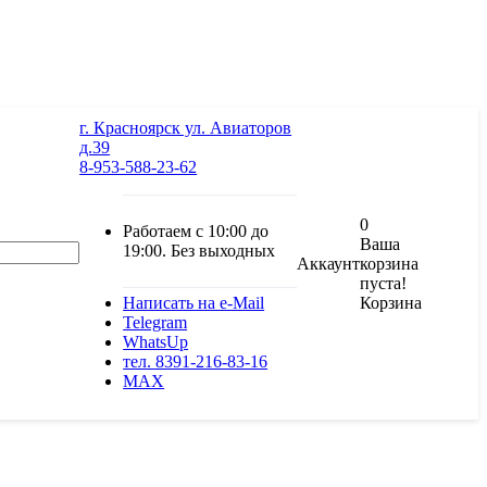
г. Красноярск ул. Авиаторов
д.39
8-953-588-23-62
0
Работаем с 10:00 до
Ваша
19:00. Без выходных
Аккаунт
корзина
пуста!
Корзина
Написать на e-Mail
Telegram
WhatsUp
тел. 8391-216-83-16
MAX