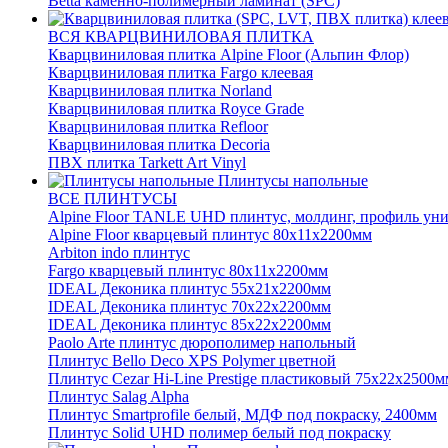
Betta каменно-полимерный ламинат (SPC)
ВСЯ КВАРЦВИНИЛОВАЯ ПЛИТКА
Кварцвиниловая плитка Alpine Floor (Альпин Флор)
Кварцвиниловая плитка Fargo клеевая
Кварцвиниловая плитка Norland
Кварцвиниловая плитка Royce Grade
Кварцвиниловая плитка Refloor
Кварцвиниловая плитка Decoria
ПВХ плитка Tarkett Art Vinyl
Плинтусы напольные
ВСЕ ПЛИНТУСЫ
Alpine Floor TANLE UHD плинтус, молдинг, профиль ун
Alpine Floor кварцевый плинтус 80х11х2200мм
Arbiton indo плинтус
Fargo кварцевый плинтус 80х11х2200мм
IDEAL Деконика плинтус 55х21х2200мм
IDEAL Деконика плинтус 70х22х2200мм
IDEAL Деконика плинтус 85х22х2200мм
Paolo Arte плинтус дюрополимер напольный
Плинтус Bello Deco XPS Polymer цветной
Плинтус Cezar Hi-Line Prestige пластиковый 75х22х2500м
Плинтус Salag Alpha
Плинтус Smartprofile белый, МДФ под покраску, 2400мм
Плинтус Solid UHD полимер белый под покраску