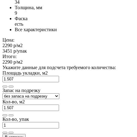
34
Толщина, мм
9
Фаска
есть
Все характеристики
Цена:
2290 р
/м2
3451 р
/упак
Итого:
2290 р
/м2
Укажите данные для подсчета требуемого количества:
Площадь укладки, м2
Запас на подрезку
Кол-во, м2
Кол-во, упак