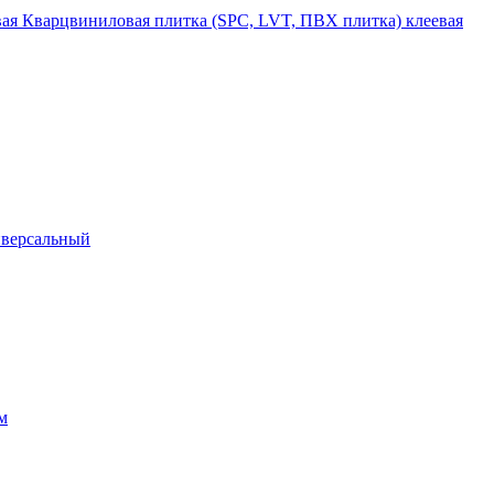
Кварцвиниловая плитка (SPC, LVT, ПВХ плитка) клеевая
иверсальный
м