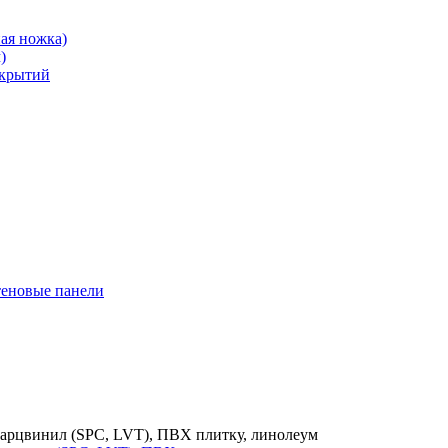
ая ножка)
)
окрытий
теновые панели