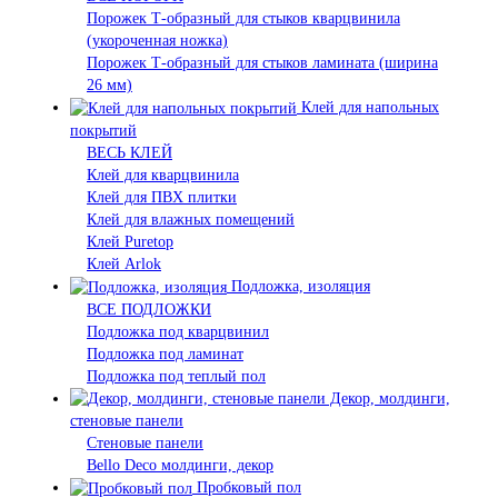
Порожек Т-образный для стыков кварцвинила
(укороченная ножка)
Порожек Т-образный для стыков ламината (ширина
26 мм)
Клей для напольных
покрытий
ВЕСЬ КЛЕЙ
Клей для кварцвинила
Клей для ПВХ плитки
Клей для влажных помещений
Клей Puretop
Клей Arlok
Подложка, изоляция
ВСЕ ПОДЛОЖКИ
Подложка под кварцвинил
Подложка под ламинат
Подложка под теплый пол
Декор, молдинги,
стеновые панели
Стеновые панели
Bello Deco молдинги, декор
Пробковый пол