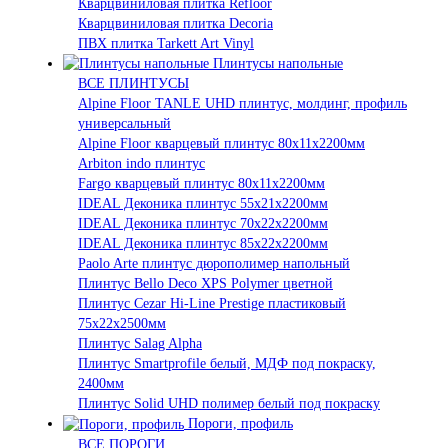
Кварцвиниловая плитка Refloor
Кварцвиниловая плитка Decoria
ПВХ плитка Tarkett Art Vinyl
Плинтусы напольные
ВСЕ ПЛИНТУСЫ
Alpine Floor TANLE UHD плинтус, молдинг, профиль
универсальный
Alpine Floor кварцевый плинтус 80х11х2200мм
Arbiton indo плинтус
Fargo кварцевый плинтус 80х11х2200мм
IDEAL Деконика плинтус 55х21х2200мм
IDEAL Деконика плинтус 70х22х2200мм
IDEAL Деконика плинтус 85х22х2200мм
Paolo Arte плинтус дюрополимер напольный
Плинтус Bello Deco XPS Polymer цветной
Плинтус Cezar Hi-Line Prestige пластиковый
75х22х2500мм
Плинтус Salag Alpha
Плинтус Smartprofile белый, МДФ под покраску,
2400мм
Плинтус Solid UHD полимер белый под покраску
Пороги, профиль
ВСЕ ПОРОГИ