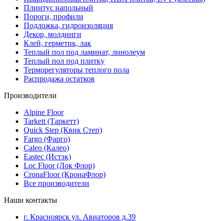
Плинтус напольный
Пороги, профили
Подложка, гидроизоляция
Декор, молдинги
Клей, герметик, лак
Теплый пол под ламинат, линолеум
Теплый пол под плитку
Терморегуляторы теплого пола
Распродажа остатков
Производители
Alpine Floor
Tarkett (Таркетт)
Quick Step (Квик Степ)
Fargo (Фарго)
Caleo (Калео)
Eastec (Истэк)
Loc Floor (Лок Флор)
CronaFloor (КронаФлор)
Все производители
Наши контакты
г. Красноярск ул. Авиаторов д.39