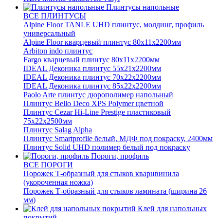
Плинтусы напольные
ВСЕ ПЛИНТУСЫ
Alpine Floor TANLE UHD плинтус, молдинг, профиль
универсальный
Alpine Floor кварцевый плинтус 80х11х2200мм
Arbiton indo плинтус
Fargo кварцевый плинтус 80х11х2200мм
IDEAL Деконика плинтус 55х21х2200мм
IDEAL Деконика плинтус 70х22х2200мм
IDEAL Деконика плинтус 85х22х2200мм
Paolo Arte плинтус дюрополимер напольный
Плинтус Bello Deco XPS Polymer цветной
Плинтус Cezar Hi-Line Prestige пластиковый
75х22х2500мм
Плинтус Salag Alpha
Плинтус Smartprofile белый, МДФ под покраску, 2400мм
Плинтус Solid UHD полимер белый под покраску
Пороги, профиль
ВСЕ ПОРОГИ
Порожек Т-образный для стыков кварцвинила
(укороченная ножка)
Порожек Т-образный для стыков ламината (ширина 26
мм)
Клей для напольных
покрытий