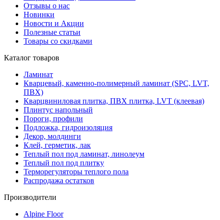
Отзывы о нас
Новинки
Новости и Акции
Полезные статьи
Товары со скидками
Каталог товаров
Ламинат
Кварцевый, каменно-полимерный ламинат (SPC, LVT,
ПВХ)
Кварцвиниловая плитка, ПВХ плитка, LVT (клеевая)
Плинтус напольный
Пороги, профили
Подложка, гидроизоляция
Декор, молдинги
Клей, герметик, лак
Теплый пол под ламинат, линолеум
Теплый пол под плитку
Терморегуляторы теплого пола
Распродажа остатков
Производители
Alpine Floor