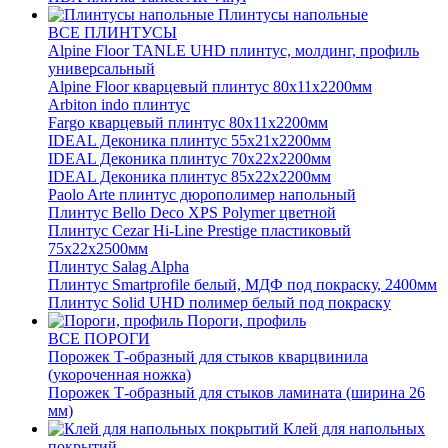
Плинтусы напольные
ВСЕ ПЛИНТУСЫ
Alpine Floor TANLE UHD плинтус, молдинг, профиль
универсальный
Alpine Floor кварцевый плинтус 80х11х2200мм
Arbiton indo плинтус
Fargo кварцевый плинтус 80х11х2200мм
IDEAL Деконика плинтус 55х21х2200мм
IDEAL Деконика плинтус 70х22х2200мм
IDEAL Деконика плинтус 85х22х2200мм
Paolo Arte плинтус дюрополимер напольный
Плинтус Bello Deco XPS Polymer цветной
Плинтус Cezar Hi-Line Prestige пластиковый
75х22х2500мм
Плинтус Salag Alpha
Плинтус Smartprofile белый, МДФ под покраску, 2400мм
Плинтус Solid UHD полимер белый под покраску
Пороги, профиль
ВСЕ ПОРОГИ
Порожек Т-образный для стыков кварцвинила
(укороченная ножка)
Порожек Т-образный для стыков ламината (ширина 26
мм)
Клей для напольных
покрытий