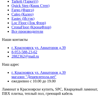
Tarkett (Таркетт)
Quick Step (Квик Степ)
Fargo (Фарго)
Caleo (Калео)
Eastec (Истэк)
Loc Floor (Лок Флор)
CronaFloor (КронаФлор)
Все производители
Наши контакты
г. Красноярск ул. Авиаторов д.39
8-953-588-23-62
2882362@mail.ru
Наш адрес
г. Красноярск ул. Авиаторов д.39
магазин "Дешевлепола.net"
ежедневно с 10.00 до 19.00
Ламинат в Красноярске купить, SPC, Кварцевый ламинат,
ПВХ плитка, теплый пол, греющий кабель