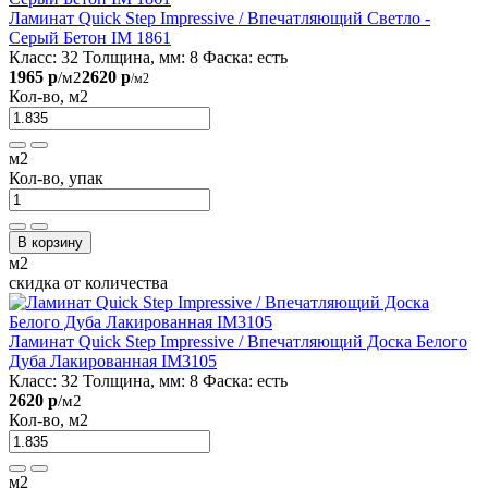
Ламинат Quick Step Impressive / Впечатляющий Светло -
Серый Бетон IM 1861
Класс:
32
Толщина, мм:
8
Фаска:
есть
1965 р
2620 р
/м2
/м2
Кол-во, м2
м2
Кол-во, упак
В корзину
м2
скидка от количества
Ламинат Quick Step Impressive / Впечатляющий Доска Белого
Дуба Лакированная IM3105
Класс:
32
Толщина, мм:
8
Фаска:
есть
2620 р
/м2
Кол-во, м2
м2