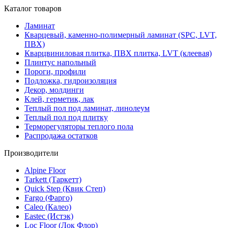
Каталог товаров
Ламинат
Кварцевый, каменно-полимерный ламинат (SPC, LVT,
ПВХ)
Кварцвиниловая плитка, ПВХ плитка, LVT (клеевая)
Плинтус напольный
Пороги, профили
Подложка, гидроизоляция
Декор, молдинги
Клей, герметик, лак
Теплый пол под ламинат, линолеум
Теплый пол под плитку
Терморегуляторы теплого пола
Распродажа остатков
Производители
Alpine Floor
Tarkett (Таркетт)
Quick Step (Квик Степ)
Fargo (Фарго)
Caleo (Калео)
Eastec (Истэк)
Loc Floor (Лок Флор)