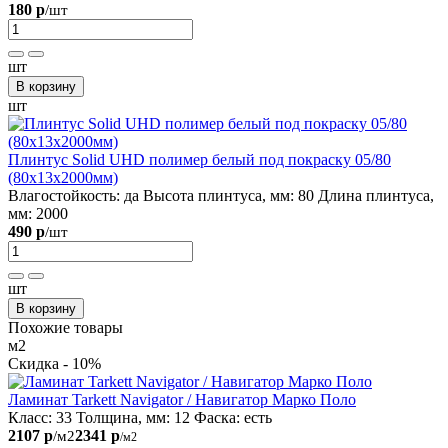
180 р
/шт
шт
В корзину
шт
Плинтус Solid UHD полимер белый под покраску 05/80
(80х13х2000мм)
Влагостойкость:
да
Высота плинтуса, мм:
80
Длина плинтуса,
мм:
2000
490 р
/шт
шт
В корзину
Похожие товары
м2
Скидка - 10%
Ламинат Tarkett Navigator / Навигатор Mарко Поло
Класс:
33
Толщина, мм:
12
Фаска:
есть
2107 р
2341 р
/м2
/м2