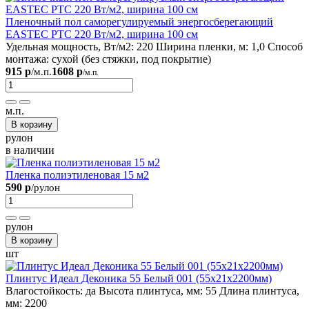
Пленочный пол саморегулируемый энергосберегающий
EASTEC PTC 220 Вт/м2, ширина 100 см
Удельная мощность, Вт/м2:
220
Ширина пленки, м:
1,0
Способ
монтажа:
сухой (без стяжки, под покрытие)
915 р
1608 р
/м.п.
/м.п.
м.п.
В корзину
рулон
в наличии
Пленка полиэтиленовая 15 м2
590 р
/рулон
рулон
В корзину
шт
Плинтус Идеал Деконика 55 Белый 001 (55х21х2200мм)
Влагостойкость:
да
Высота плинтуса, мм:
55
Длина плинтуса,
мм:
2200