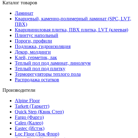
Каталог товаров
Ламинат
Кварцевый, каменно-полимерный ламинат (SPC, LVT,
ПВХ)
Кварцвиниловая плитка, ПВХ плитка, LVT (клеевая)
Плинтус напольный
Пороги, профили
Подложка, гидроизоляция
Декор, молдинги
Клей, герметик, лак
Теплый пол под ламинат, линолеум
Теплый пол под плитку
Терморегуляторы теплого пола
Распродажа остатков
Производители
Alpine Floor
Tarkett (Таркетт)
Quick Step (Квик Степ)
Fargo (Фарго)
Caleo (Калео)
Eastec (Истэк)
Loc Floor (Лок Флор)