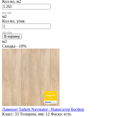
Кол-во, м2
м2
Кол-во, упак
В корзину
м2
Скидка - 10%
Ламинат Tarkett Navigator / Навигатор Босфор
Класс:
33
Толщина, мм:
12
Фаска:
есть