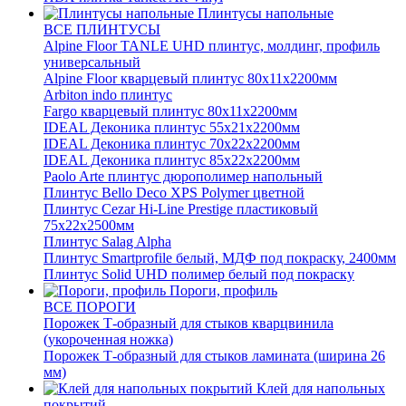
Плинтусы напольные
ВСЕ ПЛИНТУСЫ
Alpine Floor TANLE UHD плинтус, молдинг, профиль
универсальный
Alpine Floor кварцевый плинтус 80х11х2200мм
Arbiton indo плинтус
Fargo кварцевый плинтус 80х11х2200мм
IDEAL Деконика плинтус 55х21х2200мм
IDEAL Деконика плинтус 70х22х2200мм
IDEAL Деконика плинтус 85х22х2200мм
Paolo Arte плинтус дюрополимер напольный
Плинтус Bello Deco XPS Polymer цветной
Плинтус Cezar Hi-Line Prestige пластиковый
75х22х2500мм
Плинтус Salag Alpha
Плинтус Smartprofile белый, МДФ под покраску, 2400мм
Плинтус Solid UHD полимер белый под покраску
Пороги, профиль
ВСЕ ПОРОГИ
Порожек Т-образный для стыков кварцвинила
(укороченная ножка)
Порожек Т-образный для стыков ламината (ширина 26
мм)
Клей для напольных
покрытий