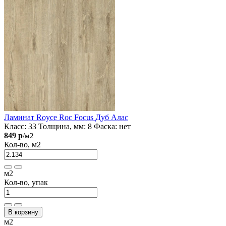
Ламинат Royce Roc Focus Дуб Алас
Класс:
33
Толщина, мм:
8
Фаска:
нет
849 р
/м2
Кол-во, м2
м2
Кол-во, упак
В корзину
м2