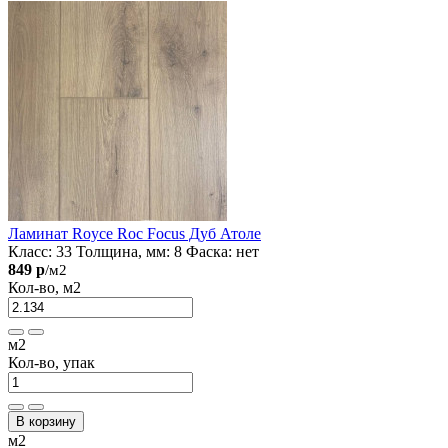
Ламинат Royce Roc Focus Дуб Атоле
Класс:
33
Толщина, мм:
8
Фаска:
нет
849 р
/м2
Кол-во, м2
м2
Кол-во, упак
В корзину
м2