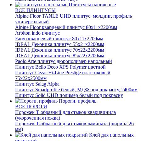
Плинтусы напольные
ВСЕ ПЛИНТУСЫ
Alpine Floor TANLE UHD плинтус, молдинг, профиль
универсальный
Alpine Floor кварцевый плинтус 80х11х2200мм
Arbiton indo плинтус
Fargo кварцевый плинтус 80х11х2200мм
IDEAL Деконика плинтус 55х21х2200мм
IDEAL Деконика плинтус 70х22х2200мм
IDEAL Деконика плинтус 85х22х2200мм
Paolo Arte плинтус дюрополимер напольный
Плинтус Bello Deco XPS Polymer цветной
Плинтус Cezar Hi-Line Prestige пластиковый
75х22х2500мм
Плинтус Salag Alpha
Плинтус Smartprofile белый, МДФ под покраску, 2400мм
Плинтус Solid UHD полимер белый под покраску
Пороги, профиль
ВСЕ ПОРОГИ
Порожек Т-образный для стыков кварцвинила
(укороченная ножка)
Порожек Т-образный для стыков ламината (ширина 26
мм)
Клей для напольных
покрытий