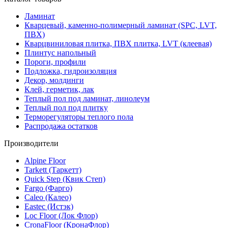
Ламинат
Кварцевый, каменно-полимерный ламинат (SPC, LVT,
ПВХ)
Кварцвиниловая плитка, ПВХ плитка, LVT (клеевая)
Плинтус напольный
Пороги, профили
Подложка, гидроизоляция
Декор, молдинги
Клей, герметик, лак
Теплый пол под ламинат, линолеум
Теплый пол под плитку
Терморегуляторы теплого пола
Распродажа остатков
Производители
Alpine Floor
Tarkett (Таркетт)
Quick Step (Квик Степ)
Fargo (Фарго)
Caleo (Калео)
Eastec (Истэк)
Loc Floor (Лок Флор)
CronaFloor (КронаФлор)