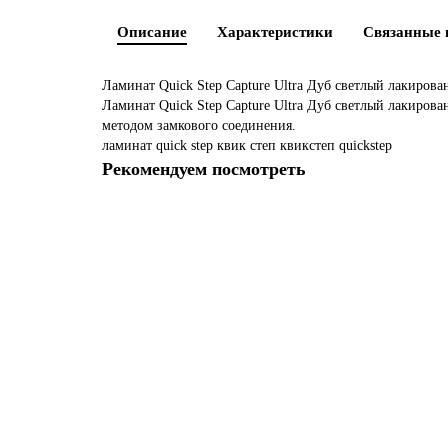
Описание
Характеристики
Связанные 
Ламинат Quick Step Capture Ultra Дуб светлый лакиров
Ламинат Quick Step Capture Ultra Дуб светлый лакирова
методом замкового соединения.
ламинат
quick step
квик степ
квикстеп
quickstep
Рекомендуем посмотреть
в наличии
Вспененная подложка под ламинат (3мм)
Тип покрытия:
ламинат
Толщина, мм:
3
Ширина, м:
1
55 р
/м2
м2
В корзину