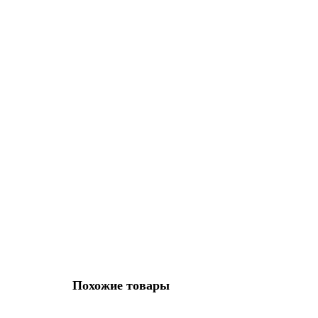
шт
В корзину
Плинтус Solid UHD полимер белый под покраску 05/80
Влагостойкость:
да
Высота плинтуса, мм:
80
Длина плинтуса, 
490 р
/шт
шт
В корзину
Похожие товары