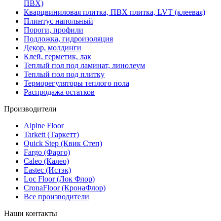
ПВХ)
Кварцвиниловая плитка, ПВХ плитка, LVT (клеевая)
Плинтус напольный
Пороги, профили
Подложка, гидроизоляция
Декор, молдинги
Клей, герметик, лак
Теплый пол под ламинат, линолеум
Теплый пол под плитку
Терморегуляторы теплого пола
Распродажа остатков
Производители
Alpine Floor
Tarkett (Таркетт)
Quick Step (Квик Степ)
Fargo (Фарго)
Caleo (Калео)
Eastec (Истэк)
Loc Floor (Лок Флор)
CronaFloor (КронаФлор)
Все производители
Наши контакты