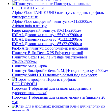
Плинтусы напольные
ВСЕ ПЛИНТУСЫ
Alpine Floor TANLE UHD плинтус, молдинг, профиль
универсальный
Alpine Floor кварцевый плинтус 80х11х2200мм
Arbiton indo плинтус
Fargo кварцевый плинтус 80х11х2200мм
IDEAL Деконика плинтус 55х21х2200мм
IDEAL Деконика плинтус 70х22х2200мм
IDEAL Деконика плинтус 85х22х2200мм
Paolo Arte плинтус дюрополимер напольный
Плинтус Bello Deco XPS Polymer цветной
Плинтус Cezar Hi-Line Prestige пластиковый
75х22х2500мм
Плинтус Salag Alpha
Плинтус Smartprofile белый, МДФ под покраску, 2400мм
Плинтус Solid UHD полимер белый под покраску
Пороги, профиль
ВСЕ ПОРОГИ
Порожек Т-образный для стыков кварцвинила
(укороченная ножка)
Порожек Т-образный для стыков ламината (ширина 26
мм)
Клей для напольных
покрытий