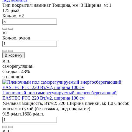
Тип покрытия:
ламинат
Толщина, мм:
3
Ширина, м:
1
175 р
/м2
Кол-во, м2
м2
Кол-во, рулон
В корзину
м.п.
саморегуляция!
Скидка - 43%
в наличии
Пленочный пол саморегулируемый энергосберегающий
EASTEC PTC 220 Вт/м2, ширина 100 см
Удельная мощность, Вт/м2:
220
Ширина пленки, м:
1,0
Способ
монтажа:
сухой (без стяжки, под покрытие)
915 р
/м.п.
1608 р
/м.п.
м.п.