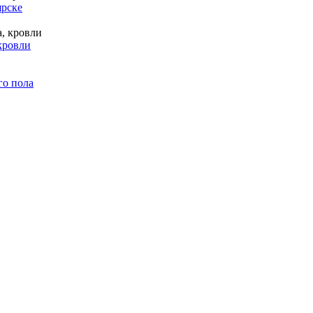
ярске
кровли
го пола