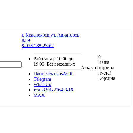
г. Красноярск ул. Авиаторов
д.39
8-953-588-23-62
0
Работаем с 10:00 до
Ваша
19:00. Без выходных
Аккаунт
корзина
пуста!
Написать на e-Mail
Корзина
Telegram
WhatsUp
тел. 8391-216-83-16
MAX