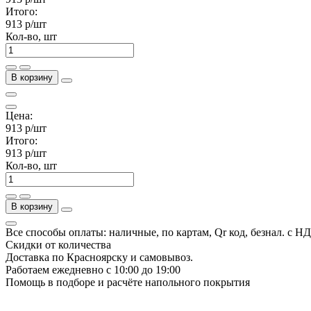
Итого:
913 р
/шт
Кол-во, шт
В корзину
Цена:
913 р
/шт
Итого:
913 р
/шт
Кол-во, шт
В корзину
Все способы оплаты: наличные, по картам, Qr код, безнал. с Н
Скидки от количества
Доставка по Красноярску и самовывоз.
Работаем ежедневно с 10:00 до 19:00
Помощь в подборе и расчёте напольного покрытия