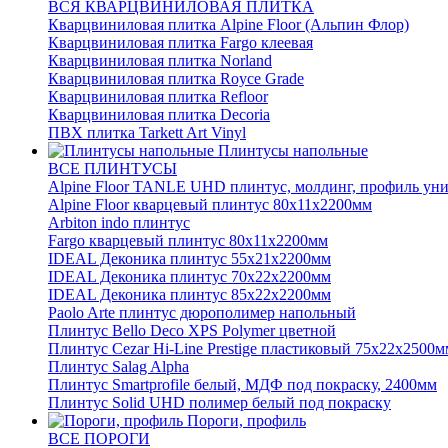
ВСЯ КВАРЦВИНИЛОВАЯ ПЛИТКА
Кварцвиниловая плитка Alpine Floor (Альпин Флор)
Кварцвиниловая плитка Fargo клеевая
Кварцвиниловая плитка Norland
Кварцвиниловая плитка Royce Grade
Кварцвиниловая плитка Refloor
Кварцвиниловая плитка Decoria
ПВХ плитка Tarkett Art Vinyl
Плинтусы напольные
ВСЕ ПЛИНТУСЫ
Alpine Floor TANLE UHD плинтус, молдинг, профиль ун
Alpine Floor кварцевый плинтус 80х11х2200мм
Arbiton indo плинтус
Fargo кварцевый плинтус 80х11х2200мм
IDEAL Деконика плинтус 55х21х2200мм
IDEAL Деконика плинтус 70х22х2200мм
IDEAL Деконика плинтус 85х22х2200мм
Paolo Arte плинтус дюрополимер напольный
Плинтус Bello Deco XPS Polymer цветной
Плинтус Cezar Hi-Line Prestige пластиковый 75х22х2500м
Плинтус Salag Alpha
Плинтус Smartprofile белый, МДФ под покраску, 2400мм
Плинтус Solid UHD полимер белый под покраску
Пороги, профиль
ВСЕ ПОРОГИ