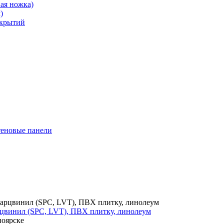
ая ножка)
)
окрытий
теновые панели
цвинил (SPC, LVT), ПВХ плитку, линолеум