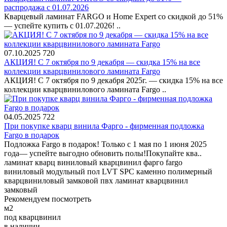
распродажа с 01.07.2026
Кварцевый ламинат FARGO и Home Expert со скидкой до 51%
— успейте купить с 01.07.2026! ..
07.10.2025
720
АКЦИЯ! С 7 октября по 9 декабря — скидка 15% на все
коллекции кварцвинилового ламината Fargo
АКЦИЯ! С 7 октября по 9 декабря 2025г. — скидка 15% на все
коллекции кварцвинилового ламината Fargo ..
04.05.2025
722
При покупке кварц винила Фарго - фирменная подложка
Fargo в подарок
Подложка Fargo в подарок! Только с 1 мая по 1 июня 2025
года— успейте выгодно обновить полы!Покупайте ква..
ламинат
кварц виниловый
кварцвинил
фарго
fargo
виниловый
модульный
пол
LVT
SPC
каменно полимерный
кварцвиниловый
замковой
пвх ламинат
кварцвинил
замковый
Рекомендуем посмотреть
м2
под кварцвинил
в наличии