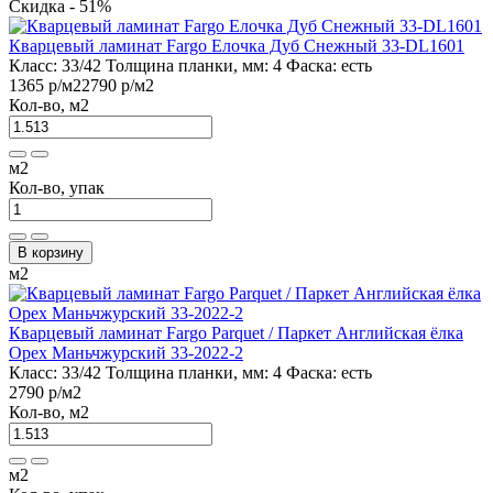
Скидка - 51%
Кварцевый ламинат Fargo Елочка Дуб Снежный 33-DL1601
Класс:
33/42
Толщина планки, мм:
4
Фаска:
есть
1365 р
/м2
2790 р
/м2
Кол-во, м2
м2
Кол-во, упак
В корзину
м2
Кварцевый ламинат Fargo Parquet / Паркет Английская ёлка
Орех Маньчжурский 33-2022-2
Класс:
33/42
Толщина планки, мм:
4
Фаска:
есть
2790 р
/м2
Кол-во, м2
м2