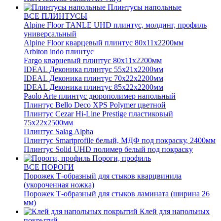
Плинтусы напольные
ВСЕ ПЛИНТУСЫ
Alpine Floor TANLE UHD плинтус, молдинг, профиль
универсальный
Alpine Floor кварцевый плинтус 80х11х2200мм
Arbiton indo плинтус
Fargo кварцевый плинтус 80х11х2200мм
IDEAL Деконика плинтус 55х21х2200мм
IDEAL Деконика плинтус 70х22х2200мм
IDEAL Деконика плинтус 85х22х2200мм
Paolo Arte плинтус дюрополимер напольный
Плинтус Bello Deco XPS Polymer цветной
Плинтус Cezar Hi-Line Prestige пластиковый
75х22х2500мм
Плинтус Salag Alpha
Плинтус Smartprofile белый, МДФ под покраску, 2400мм
Плинтус Solid UHD полимер белый под покраску
Пороги, профиль
ВСЕ ПОРОГИ
Порожек Т-образный для стыков кварцвинила
(укороченная ножка)
Порожек Т-образный для стыков ламината (ширина 26
мм)
Клей для напольных
покрытий