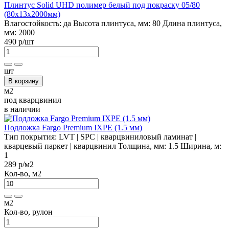
Плинтус Solid UHD полимер белый под покраску 05/80
(80х13х2000мм)
Влагостойкость:
да
Высота плинтуса, мм:
80
Длина плинтуса,
мм:
2000
490 р
/шт
шт
В корзину
м2
под кварцвинил
в наличии
Подложка Fargo Premium IXPE (1.5 мм)
Тип покрытия:
LVT | SPC | кварцвиниловый ламинат |
кварцевый паркет | кварцвинил
Толщина, мм:
1.5
Ширина, м:
1
289 р
/м2
Кол-во, м2
м2
Кол-во, рулон