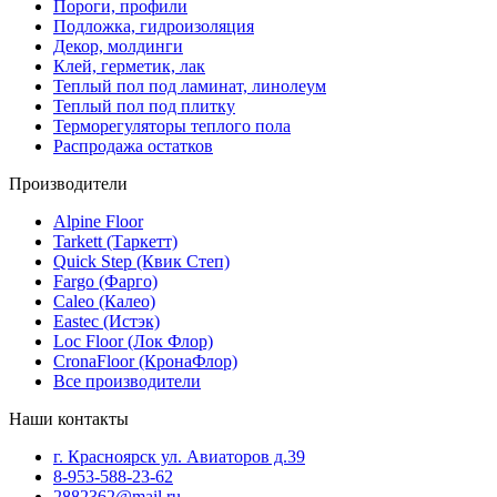
Пороги, профили
Подложка, гидроизоляция
Декор, молдинги
Клей, герметик, лак
Теплый пол под ламинат, линолеум
Теплый пол под плитку
Терморегуляторы теплого пола
Распродажа остатков
Производители
Alpine Floor
Tarkett (Таркетт)
Quick Step (Квик Степ)
Fargo (Фарго)
Caleo (Калео)
Eastec (Истэк)
Loc Floor (Лок Флор)
CronaFloor (КронаФлор)
Все производители
Наши контакты
г. Красноярск ул. Авиаторов д.39
8-953-588-23-62
2882362@mail.ru