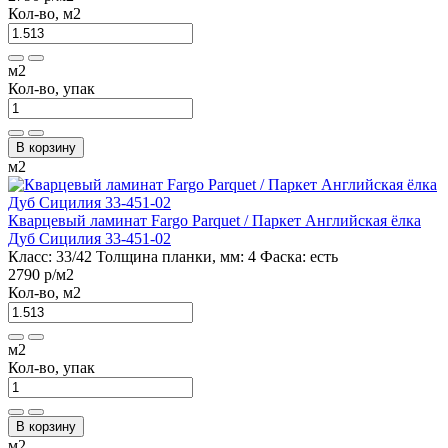
Кол-во, м2
м2
Кол-во, упак
В корзину
м2
Кварцевый ламинат Fargo Parquet / Паркет Английская ёлка
Дуб Сицилия 33-451-02
Класс:
33/42
Толщина планки, мм:
4
Фаска:
есть
2790 р
/м2
Кол-во, м2
м2
Кол-во, упак
В корзину
м2