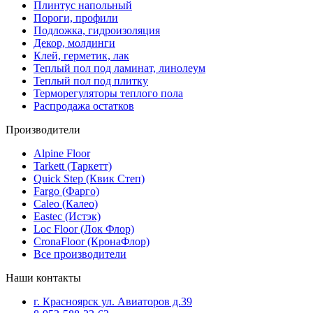
Плинтус напольный
Пороги, профили
Подложка, гидроизоляция
Декор, молдинги
Клей, герметик, лак
Теплый пол под ламинат, линолеум
Теплый пол под плитку
Терморегуляторы теплого пола
Распродажа остатков
Производители
Alpine Floor
Tarkett (Таркетт)
Quick Step (Квик Степ)
Fargo (Фарго)
Caleo (Калео)
Eastec (Истэк)
Loc Floor (Лок Флор)
CronaFloor (КронаФлор)
Все производители
Наши контакты
г. Красноярск ул. Авиаторов д.39