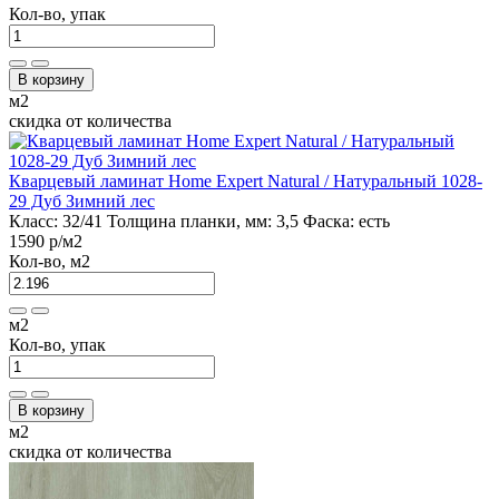
Кол-во, упак
В корзину
м2
скидка от количества
Кварцевый ламинат Home Expert Natural / Натуральный 1028-
29 Дуб Зимний лес
Класс:
32/41
Толщина планки, мм:
3,5
Фаска:
есть
1590 р
/м2
Кол-во, м2
м2
Кол-во, упак
В корзину
м2
скидка от количества