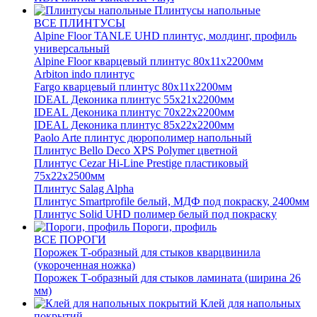
Плинтусы напольные
ВСЕ ПЛИНТУСЫ
Alpine Floor TANLE UHD плинтус, молдинг, профиль
универсальный
Alpine Floor кварцевый плинтус 80х11х2200мм
Arbiton indo плинтус
Fargo кварцевый плинтус 80х11х2200мм
IDEAL Деконика плинтус 55х21х2200мм
IDEAL Деконика плинтус 70х22х2200мм
IDEAL Деконика плинтус 85х22х2200мм
Paolo Arte плинтус дюрополимер напольный
Плинтус Bello Deco XPS Polymer цветной
Плинтус Cezar Hi-Line Prestige пластиковый
75х22х2500мм
Плинтус Salag Alpha
Плинтус Smartprofile белый, МДФ под покраску, 2400мм
Плинтус Solid UHD полимер белый под покраску
Пороги, профиль
ВСЕ ПОРОГИ
Порожек Т-образный для стыков кварцвинила
(укороченная ножка)
Порожек Т-образный для стыков ламината (ширина 26
мм)
Клей для напольных
покрытий