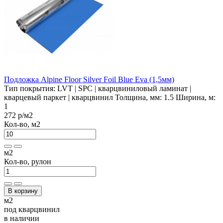
Подложка Alpine Floor Silver Foil Blue Eva (1,5мм)
Тип покрытия:
LVT | SPC | кварцвиниловый ламинат |
кварцевый паркет | кварцвинил
Толщина, мм:
1.5
Ширина, м:
1
272 р
/м2
Кол-во, м2
м2
Кол-во, рулон
В корзину
м2
под кварцвинил
в наличии