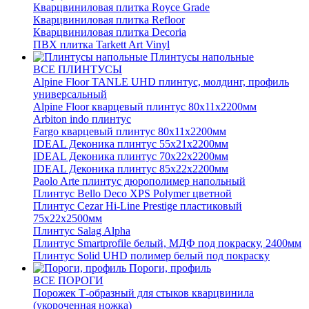
Кварцвиниловая плитка Royce Grade
Кварцвиниловая плитка Refloor
Кварцвиниловая плитка Decoria
ПВХ плитка Tarkett Art Vinyl
Плинтусы напольные
ВСЕ ПЛИНТУСЫ
Alpine Floor TANLE UHD плинтус, молдинг, профиль
универсальный
Alpine Floor кварцевый плинтус 80х11х2200мм
Arbiton indo плинтус
Fargo кварцевый плинтус 80х11х2200мм
IDEAL Деконика плинтус 55х21х2200мм
IDEAL Деконика плинтус 70х22х2200мм
IDEAL Деконика плинтус 85х22х2200мм
Paolo Arte плинтус дюрополимер напольный
Плинтус Bello Deco XPS Polymer цветной
Плинтус Cezar Hi-Line Prestige пластиковый
75х22х2500мм
Плинтус Salag Alpha
Плинтус Smartprofile белый, МДФ под покраску, 2400мм
Плинтус Solid UHD полимер белый под покраску
Пороги, профиль
ВСЕ ПОРОГИ
Порожек Т-образный для стыков кварцвинила
(укороченная ножка)