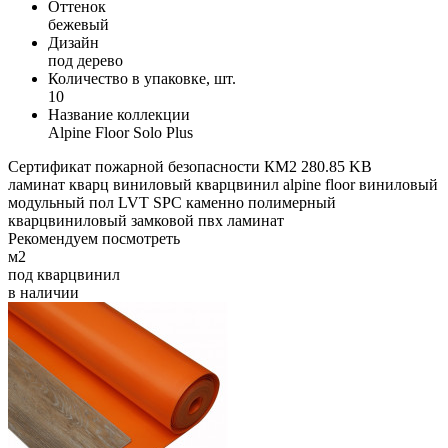
Оттенок
бежевый
Дизайн
под дерево
Количество в упаковке, шт.
10
Название коллекции
Alpine Floor Solo Plus
Сертификат пожарной безопасности КМ2
280.85 KB
ламинат
кварц виниловый
кварцвинил
alpine floor
виниловый
модульный
пол
LVT
SPC
каменно полимерный
кварцвиниловый
замковой
пвх ламинат
Рекомендуем посмотреть
м2
под кварцвинил
в наличии