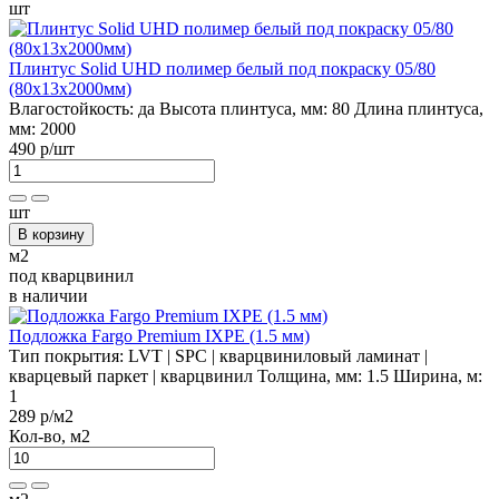
шт
Плинтус Solid UHD полимер белый под покраску 05/80
(80х13х2000мм)
Влагостойкость:
да
Высота плинтуса, мм:
80
Длина плинтуса,
мм:
2000
490 р
/шт
шт
В корзину
м2
под кварцвинил
в наличии
Подложка Fargo Premium IXPE (1.5 мм)
Тип покрытия:
LVT | SPC | кварцвиниловый ламинат |
кварцевый паркет | кварцвинил
Толщина, мм:
1.5
Ширина, м:
1
289 р
/м2
Кол-во, м2