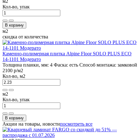
м2
Кол-во, упак
В корзину
м2
скидка от количества
Каменно-полимерная плитка Alpine Floor SOLO PLUS ЕСО
14-1101 Модерато
Толщина планки, мм:
4
Фаска:
есть
Способ монтажа:
замковой
2100 р
/м2
Кол-во, м2
м2
Кол-во, упак
В корзину
Акции на товары, новости
посмотреть все