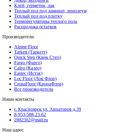
Декор, молдинги
Клей, герметик, лак
Теплый пол под ламинат, линолеум
Теплый пол под плитку
Терморегуляторы теплого пола
Распродажа остатков
Производители
Alpine Floor
Tarkett (Таркетт)
Quick Step (Квик Степ)
Fargo (Фарго)
Caleo (Калео)
Eastec (Истэк)
Loc Floor (Лок Флор)
CronaFloor (КронаФлор)
Все производители
Наши контакты
г. Красноярск ул. Авиаторов д.39
8-953-588-23-62
2882362@mail.ru
Наш адрес