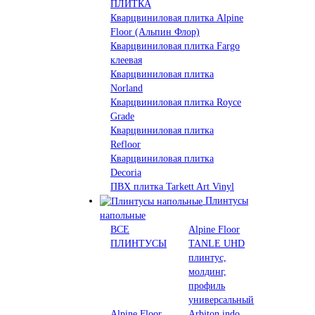
ПЛИТКА
Кварцвиниловая плитка Alpine
Floor (Альпин Флор)
Кварцвиниловая плитка Fargo
клеевая
Кварцвиниловая плитка
Norland
Кварцвиниловая плитка Royce
Grade
Кварцвиниловая плитка
Refloor
Кварцвиниловая плитка
Decoria
ПВХ плитка Tarkett Art Vinyl
Плинтусы
напольные
ВСЕ
Alpine Floor
ПЛИНТУСЫ
TANLE UHD
плинтус,
молдинг,
профиль
универсальный
Alpine Floor
Arbiton indo