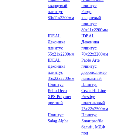
кварцевый
плинтус
плинтус
Fargo
80х11х2200мм
кварцевый
плинтус
80х11х2200мм
IDEAL
IDEAL
Деконика
Деконика
плинтус
плинтус
55х21х2200мм
70х22х2200мм
IDEAL
Paolo Arte
Деконика
плинтус
плинтус
дюрополимер
85х22х2200мм
напольный
Плинтус
Плинтус
Bello Deco
Cezar Hi-Line
XPS Polymer
Prestige
цветной
пластиковый
75х22х2500мм
Плинтус
Плинтус
Salag Alpha
Smartprofile
белый, МДФ
под