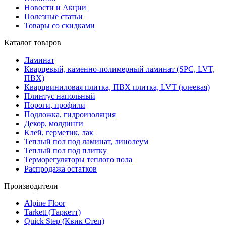
Новости и Акции
Полезные статьи
Товары со скидками
Каталог товаров
Ламинат
Кварцевый, каменно-полимерный ламинат (SPC, LVT,
ПВХ)
Кварцвиниловая плитка, ПВХ плитка, LVT (клеевая)
Плинтус напольный
Пороги, профили
Подложка, гидроизоляция
Декор, молдинги
Клей, герметик, лак
Теплый пол под ламинат, линолеум
Теплый пол под плитку
Терморегуляторы теплого пола
Распродажа остатков
Производители
Alpine Floor
Tarkett (Таркетт)
Quick Step (Квик Степ)