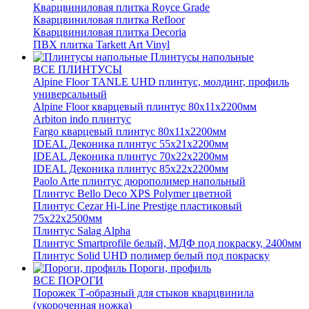
Кварцвиниловая плитка Royce Grade
Кварцвиниловая плитка Refloor
Кварцвиниловая плитка Decoria
ПВХ плитка Tarkett Art Vinyl
Плинтусы напольные
ВСЕ ПЛИНТУСЫ
Alpine Floor TANLE UHD плинтус, молдинг, профиль
универсальный
Alpine Floor кварцевый плинтус 80х11х2200мм
Arbiton indo плинтус
Fargo кварцевый плинтус 80х11х2200мм
IDEAL Деконика плинтус 55х21х2200мм
IDEAL Деконика плинтус 70х22х2200мм
IDEAL Деконика плинтус 85х22х2200мм
Paolo Arte плинтус дюрополимер напольный
Плинтус Bello Deco XPS Polymer цветной
Плинтус Cezar Hi-Line Prestige пластиковый
75х22х2500мм
Плинтус Salag Alpha
Плинтус Smartprofile белый, МДФ под покраску, 2400мм
Плинтус Solid UHD полимер белый под покраску
Пороги, профиль
ВСЕ ПОРОГИ
Порожек Т-образный для стыков кварцвинила
(укороченная ножка)