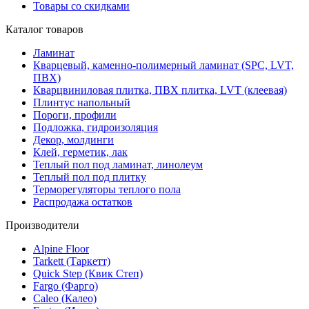
Товары со скидками
Каталог товаров
Ламинат
Кварцевый, каменно-полимерный ламинат (SPC, LVT,
ПВХ)
Кварцвиниловая плитка, ПВХ плитка, LVT (клеевая)
Плинтус напольный
Пороги, профили
Подложка, гидроизоляция
Декор, молдинги
Клей, герметик, лак
Теплый пол под ламинат, линолеум
Теплый пол под плитку
Терморегуляторы теплого пола
Распродажа остатков
Производители
Alpine Floor
Tarkett (Таркетт)
Quick Step (Квик Степ)
Fargo (Фарго)
Caleo (Калео)