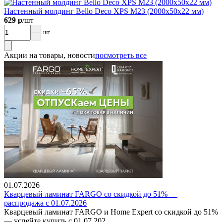
Настенный молдинг Bellо Deco XPS М23 (2000х50х22 мм)
629 р
/шт
шт
Акции на товары, новости
посмотреть все
01.07.2026
Кварцевый ламинат FARGO со скидкой до 51% —
распродажа с 01.07.2026
Кварцевый ламинат FARGO и Home Expert со скидкой до 51%
— успейте купить с 01.07.202..