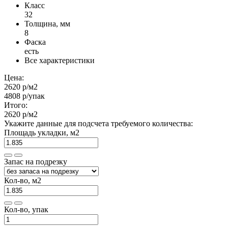
Класс
32
Толщина, мм
8
Фаска
есть
Все характеристики
Цена:
2620 р
/м2
4808 р
/упак
Итого:
2620 р
/м2
Укажите данные для подсчета требуемого количества:
Площадь укладки, м2
Запас на подрезку
Кол-во, м2
Кол-во, упак