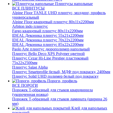
Плинтусы напольные
ВСЕ ПЛИНТУСЫ
Alpine Floor TANLE UHD плинтус, молдинг, профиль
универсальный
Alpine Floor кварцевый плинтус 80х11х2200мм
Arbiton indo плинтус
Fargo кварцевый плинтус 80х11х2200мм
IDEAL Деконика плинтус 55х21х2200мм
IDEAL Деконика плинтус 70х22х2200мм
IDEAL Деконика плинтус 85х22х2200мм
Paolo Arte плинтус дюрополимер напольный
Плинтус Bello Deco XPS Polymer цветной
Плинтус Cezar Hi-Line Prestige пластиковый
75х22х2500мм
Плинтус Salag Alpha
Плинтус Smartprofile белый, МДФ под покраску, 2400мм
Плинтус Solid UHD полимер белый под покраску
Пороги, профиль
ВСЕ ПОРОГИ
Порожек Т-образный для стыков кварцвинила
(укороченная ножка)
Порожек Т-образный для стыков ламината (ширина 26
мм)
Клей для напольных
покрытий