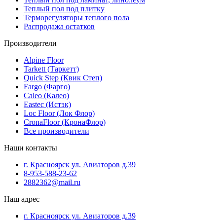
Теплый пол под плитку
Терморегуляторы теплого пола
Распродажа остатков
Производители
Alpine Floor
Tarkett (Таркетт)
Quick Step (Квик Степ)
Fargo (Фарго)
Caleo (Калео)
Eastec (Истэк)
Loc Floor (Лок Флор)
CronaFloor (КронаФлор)
Все производители
Наши контакты
г. Красноярск ул. Авиаторов д.39
8-953-588-23-62
2882362@mail.ru
Наш адрес
г. Красноярск ул. Авиаторов д.39