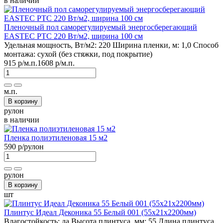
в наличии
Пленочный пол саморегулируемый энергосберегающий
EASTEC PTC 220 Вт/м2, ширина 100 см
Удельная мощность, Вт/м2:
220
Ширина пленки, м:
1,0
Способ
монтажа:
сухой (без стяжки, под покрытие)
915 р
/м.п.
1608 р
/м.п.
м.п.
В корзину
рулон
в наличии
Пленка полиэтиленовая 15 м2
590 р
/рулон
рулон
В корзину
шт
Плинтус Идеал Деконика 55 Белый 001 (55х21х2200мм)
Влагостойкость:
да
Высота плинтуса, мм:
55
Длина плинтуса,