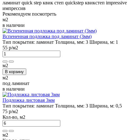
ламинат
quick step
квик степ
quickstep
квикстеп
impressive
импрессив
Рекомендуем посмотреть
м2
в наличии
Вспененная подложка под ламинат (3мм)
Тип покрытия:
ламинат
Толщина, мм:
3
Ширина, м:
1
55 р
/м2
м2
В корзину
м2
под ламинат
в наличии
Подложка листовая 3мм
Тип покрытия:
ламинат
Толщина, мм:
3
Ширина, м:
0,5
75 р
/м2
Кол-во, м2
м2