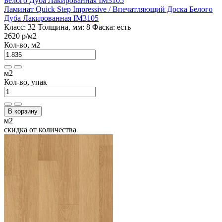
Ламинат Quick Step Impressive / Впечатляющий Доска Белого
Дуба Лакированная IM3105
Класс:
32
Толщина, мм:
8
Фаска:
есть
2620 р
/м2
Кол-во, м2
м2
Кол-во, упак
В корзину
м2
скидка от количества