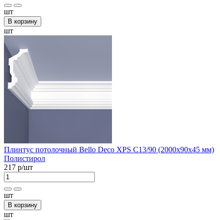
шт
В корзину
шт
Плинтус потолочный Bellо Deco XPS С13/90 (2000х90х45 мм)
Полистирол
217 р
/шт
шт
В корзину
шт