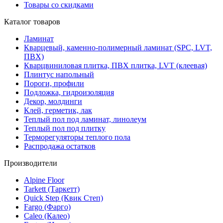
Товары со скидками
Каталог товаров
Ламинат
Кварцевый, каменно-полимерный ламинат (SPC, LVT,
ПВХ)
Кварцвиниловая плитка, ПВХ плитка, LVT (клеевая)
Плинтус напольный
Пороги, профили
Подложка, гидроизоляция
Декор, молдинги
Клей, герметик, лак
Теплый пол под ламинат, линолеум
Теплый пол под плитку
Терморегуляторы теплого пола
Распродажа остатков
Производители
Alpine Floor
Tarkett (Таркетт)
Quick Step (Квик Степ)
Fargo (Фарго)
Caleo (Калео)