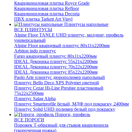
Кварцвиниловая плитка Royce Grade
Кварцвиниловая плитка Refloor
Кварцвиниловая плитка Decoria
ПВХ плитка Tarkett Art Vinyl
Плинтусы напольные
ВСЕ ПЛИНТУСЫ
Alpine Floor TANLE UHD плинтус, молдинг, профиль
универсальный
Alpine Floor кварцевый плинтус 80х11х2200мм
Arbiton indo плинтус
Fargo кварцевый плинтус 80х11х2200мм
IDEAL Деконика плинтус 55х21х2200мм
IDEAL Деконика плинтус 70х22х2200мм
IDEAL Деконика плинтус 85х22х2200мм
Paolo Arte плинтус дюрополимер напольный
Плинтус Bello Deco XPS Polymer цветной
Плинтус Cezar Hi-Line Prestige пластиковый
75х22х2500мм
Плинтус Salag Alpha
Плинтус Smartprofile белый, МДФ под покраску, 2400мм
Плинтус Solid UHD полимер белый под покраску
Пороги, профиль
ВСЕ ПОРОГИ
Порожек Т-образный для стыков кварцвинила
(укороченная ножка)