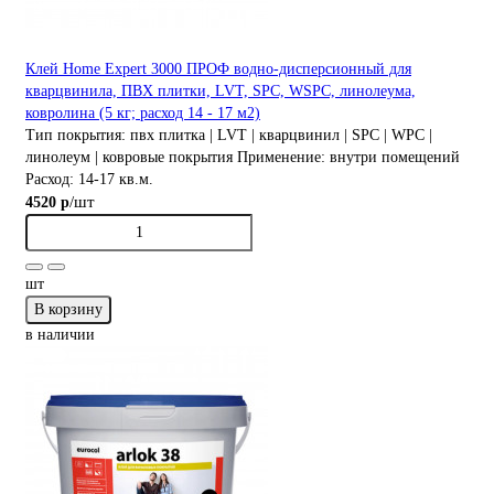
Клей Home Expert 3000 ПРОФ водно-дисперсионный для
кварцвинила, ПВХ плитки, LVT, SPC, WSPС, линолеума,
ковролина (5 кг; расход 14 - 17 м2)
Тип покрытия:
пвх плитка | LVT | кварцвинил | SPC | WPC |
линолеум | ковровые покрытия
Применение:
внутри помещений
Расход:
14-17 кв.м.
/шт
4520 р
шт
В корзину
в наличии