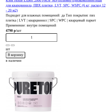
Клей Home Expert 2000 PROF MS-полимер однокомпонентный
для кварцвинила, ПВХ плитки, LVT, SPC, WSPС (6 кг; расход 12
- 20 м2)
Подходит для влажных помещений:
да
Тип покрытия:
пвх
плитка | LVT | кварцвинил | SPC | WPC | кварцевый паркет
Применение:
внутри помещений
/шт
4790 р
шт
В корзину
в наличии