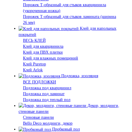
Порожек Т-образный для стыков кварцвинила
(укороченная ножка)
Порожек Т-образный для стыков ламината (ширина
26 мм)
Клей для напольных
покрытий
ВЕСЬ КЛЕЙ
Клей для кварцвинила
Клей для ПВХ плитки
Клей для влажных помещений
Клей Puretop
Клей Arlok
Подложка, изоляция
ВСЕ ПОДЛОЖКИ
Подложка под кварцвинил
Подложка под ламинат
Подложка под теплый пол
Декор, молдинги,
стеновые панели
Стеновые панели
Bello Deco молдинги, декор
Пробковый пол