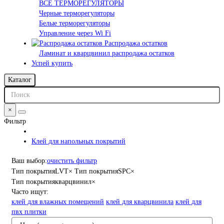
ВСЕ ТЕРМОРЕГУЛЯТОРЫ
Черные терморегуляторы
Белые терморегуляторы
Управление через Wi Fi
Распродажа остатков
Ламинат и кварцвинил распродажа остатков
Успей купить
Каталог
×
Фильтр
Клей для напольных покрытий
Ваш выбор:
очистить фильтр
Тип покрытия
LVT
×
Тип покрытия
SPC
×
Тип покрытия
кварцвинил
×
Часто ищут:
клей для влажных помещений
клей для кварцвинила
клей для
пвх плитки