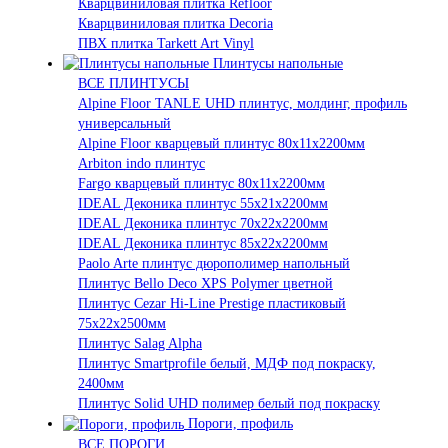
Кварцвиниловая плитка Refloor
Кварцвиниловая плитка Decoria
ПВХ плитка Tarkett Art Vinyl
Плинтусы напольные
ВСЕ ПЛИНТУСЫ
Alpine Floor TANLE UHD плинтус, молдинг, профиль
универсальный
Alpine Floor кварцевый плинтус 80х11х2200мм
Arbiton indo плинтус
Fargo кварцевый плинтус 80х11х2200мм
IDEAL Деконика плинтус 55х21х2200мм
IDEAL Деконика плинтус 70х22х2200мм
IDEAL Деконика плинтус 85х22х2200мм
Paolo Arte плинтус дюрополимер напольный
Плинтус Bello Deco XPS Polymer цветной
Плинтус Cezar Hi-Line Prestige пластиковый
75х22х2500мм
Плинтус Salag Alpha
Плинтус Smartprofile белый, МДФ под покраску,
2400мм
Плинтус Solid UHD полимер белый под покраску
Пороги, профиль
ВСЕ ПОРОГИ