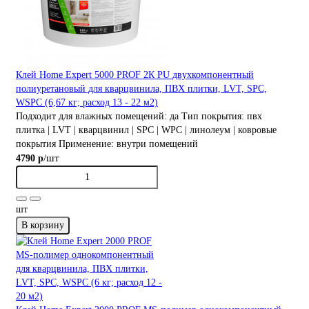
Клей Home Expert 5000 PROF 2К PU двухкомпонентный
полиуретановый для кварцвинила, ПВХ плитки, LVT, SPC,
WSPС (6,67 кг; расход 13 - 22 м2)
Подходит для влажных помещений:
да
Тип покрытия:
пвх
плитка | LVT | кварцвинил | SPC | WPC | линолеум | ковровые
покрытия
Применение:
внутри помещений
/шт
4790 р
шт
В корзину