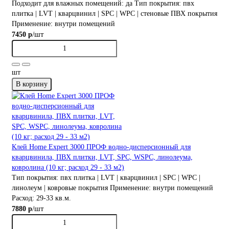
Подходит для влажных помещений:
да
Тип покрытия:
пвх
плитка | LVT | кварцвинил | SPC | WPC | стеновые ПВХ покрытия
Применение:
внутри помещений
/шт
7450 р
шт
В корзину
Клей Home Expert 3000 ПРОФ водно-дисперсионный для
кварцвинила, ПВХ плитки, LVT, SPC, WSPС, линолеума,
ковролина (10 кг; расход 29 - 33 м2)
Тип покрытия:
пвх плитка | LVT | кварцвинил | SPC | WPC |
линолеум | ковровые покрытия
Применение:
внутри помещений
Расход:
29-33 кв.м.
/шт
7880 р