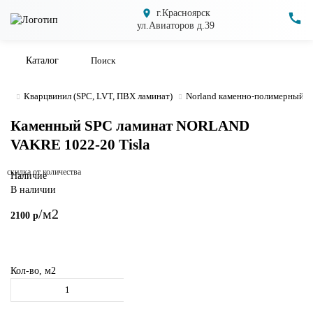
г.Красноярск
ул.Авиаторов д.39
Каталог
Кварцвинил (SPC, LVT, ПВХ ламинат)
Norland каменно-полимерный л
Каменный SPC ламинат NORLAND
VAKRE 1022-20 Tisla
скидка от количества
Наличие
В наличии
/м2
2100 р
Кол-во, м2